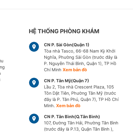
HỆ THỐNG PHÒNG KHÁM
CN P. Sài Gòn(Quận 1)
Tòa nhà Tasco, 66-68 Nam Kỳ Khởi
Nghĩa, Phường Sài Gòn (trước đây là
ều
P. Nguyễn Thái Bình, Quận 1), TP Hồ
ững
Chí Minh
Xem bản đồ
m
c
CN P. Tân Mỹ(Quận 7)
Lầu 2, Tòa nhà Crescent Plaza, 105
Tôn Dật Tiên, Phường Tân Mỹ (trước
đây là P. Tân Phú, Quận 7), TP Hồ Chí
Minh.
Xem bản đồ
CN P. Tân Bình(Q.Tân Bình)
107, Đường Tân Hải, Phường Tân Bình
(trước đây là P.13, Quận Tân Bình ),