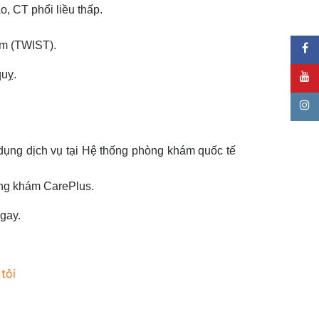
, CT phổi liều thấp.
iểm (TWIST).
quỵ.
c
dụng dịch vụ tại Hệ thống phòng khám quốc tế
hòng khám CarePlus.
ngay.
tôi