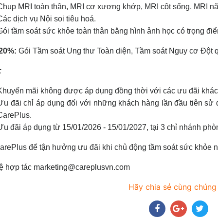
Chụp MRI toàn thân, MRI cơ xương khớp, MRI cột sống, MRI não
Các dịch vụ Nội soi tiêu hoá.
Gói tầm soát sức khỏe toàn thân bằng hình ảnh học có trọng đ
20%:
Gói Tầm soát Ung thư Toàn diện, Tầm soát Nguy cơ Đột 
ý:
Khuyến mãi không được áp dụng đồng thời với các ưu đãi khá
Ưu đãi chỉ áp dụng đối với những khách hàng lần đầu tiên sử 
CarePlus.
Ưu đãi áp dụng từ 15/01/2026 - 15/01/2027, tại 3 chỉ nhánh p
rePlus để tận hưởng ưu đãi khi chủ động tầm soát sức khỏe 
hệ hợp tác marketing@careplusvn.com
Hãy chia sẻ cùng chúng 