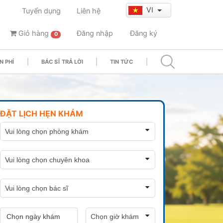
VI
Tuyển dụng
Liên hệ
Giỏ hàng
Đăng nhập
Đăng ký
0
N PHÍ
BÁC SĨ TRẢ LỜI
TIN TỨC
ĐẶT LỊCH HẸN KHÁM