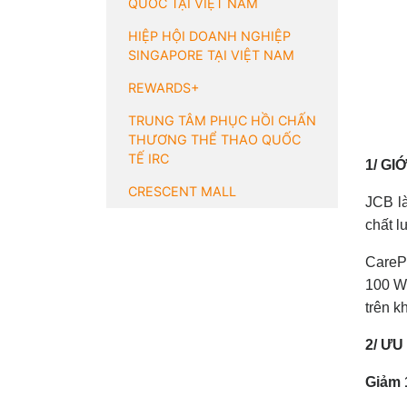
QUỐC TẠI VIỆT NAM
HIỆP HỘI DOANH NGHIỆP
SINGAPORE TẠI VIỆT NAM
REWARDS+
TRUNG TÂM PHỤC HỒI CHẤN
THƯƠNG THỂ THAO QUỐC
TẾ IRC
1/ GI
CRESCENT MALL
JCB là
chất l
CarePl
100 We
trên k
2/ Ư
Giảm 