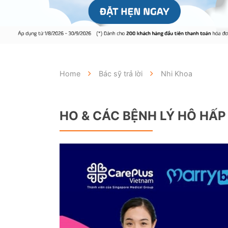
Home
Bác sỹ trả lời
Nhi Khoa
HO & CÁC BỆNH LÝ HÔ HẤ