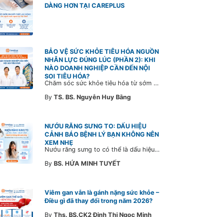
DÀNG HƠN TẠI CAREPLUS
BẢO VỆ SỨC KHỎE TIÊU HÓA NGUỒN
NHÂN LỰC ĐÚNG LÚC (PHẦN 2): KHI
NÀO DOANH NGHIỆP CẦN ĐẾN NỘI
SOI TIÊU HÓA?
Chăm sóc sức khỏe tiêu hóa từ sớm không chỉ giúp phát hiện bệnh kịp thời mà còn góp phần xây dựng đội ngũ khỏe mạnh, ổn định và gắn bó lâu dài. CarePlus sẵn sàng đồng hành cùng doanh nghiệp trong việc thiết kế chương trình chăm sóc sức khỏe phù hợp theo từng nhân sự, nhằm tối ưu hiệu quả đầu tư phúc lợi và phát triển nguồn nhân lực bền vững.
By
TS. BS. Nguyễn Huy Bằng
NƯỚU RĂNG SƯNG TO: DẤU HIỆU
CẢNH BÁO BỆNH LÝ BẠN KHÔNG NÊN
XEM NHẸ
Nướu răng sưng to có thể là dấu hiệu cảnh báo bệnh lý răng miệng. Cùng Bác sĩ CarePlus tìm hiểu nguyên nhân, triệu chứng và thời điểm cần đi khám bác sĩ trong bài viết dưới đây.
By
BS. HỨA MINH TUYẾT
Viêm gan vẫn là gánh nặng sức khỏe –
Điều gì đã thay đổi trong năm 2026?
By
Ths. BS.CK2 Đinh Thị Ngọc Minh