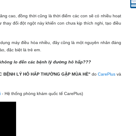
ăng cao, đồng thời cũng là thời điểm các con sẽ có nhiều hoạt
ự thay đổi đột ngột này khiến con chưa kịp thích nghi, tạo điều
 dụng máy điều hòa nhiều, đây cũng là một nguyên nhân đáng
o, đặc biệt là trẻ em.
 không lo đến các bệnh lý đường hô hấp???
C BỆNH LÝ HÔ HẤP THƯỜNG GẶP MÙA HÈ"
do
CarePlus
và
i
- Hệ thống phòng khám quốc tế CarePlus)