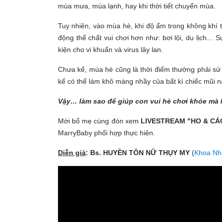
mùa mưa, mùa lạnh, hay khi thời tiết chuyển mùa.
Tuy nhiên, vào mùa hè, khi độ ẩm trong không khí t
động thể chất vui chơi hơn như: bơi lội, du lịch… S
kiện cho vi khuẩn và virus lây lan.
Chưa kể, mùa hè cũng là thời điểm thường phải sử
kể có thể làm khô màng nhầy của bất kì chiếc mũi nà
Vậy… làm sao để giúp con vui hè chơi khỏe mà
Mời bố mẹ cùng đón xem
LIVESTREAM "HO & CÁ
MarryBaby phối hợp thực hiện.
Diễn giả
: Bs. HUYỀN TÔN NỮ THỤY MY
(
Khoa Nh