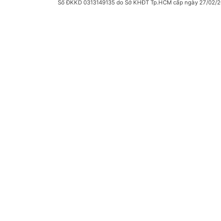
Số ĐKKD 0313149135 do Sở KHĐT Tp.HCM cấp ngày 27/02/2