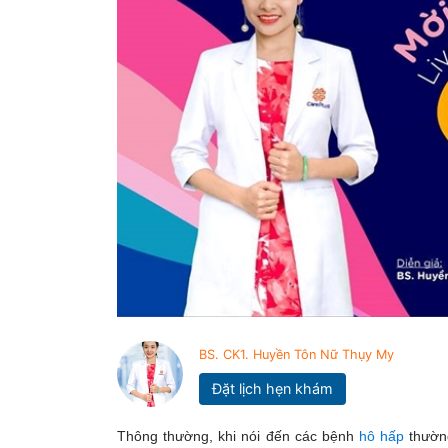
BS. CK1. Huyền Tôn Nữ Thụy My
Đặt lịch hẹn khám
Thông thường, khi nói đến các bệnh
hô hấp
thường