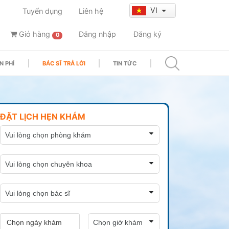
VI
Tuyển dụng
Liên hệ
Giỏ hàng
Đăng nhập
Đăng ký
0
N PHÍ
BÁC SĨ TRẢ LỜI
TIN TỨC
ĐẶT LỊCH HẸN KHÁM