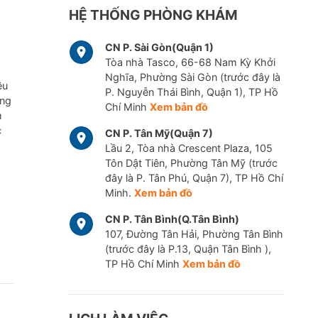
HỆ THỐNG PHÒNG KHÁM
CN P. Sài Gòn(Quận 1)
Tòa nhà Tasco, 66-68 Nam Kỳ Khởi
Nghĩa, Phường Sài Gòn (trước đây là
ều
P. Nguyễn Thái Bình, Quận 1), TP Hồ
ững
Chí Minh
Xem bản đồ
m
c
CN P. Tân Mỹ(Quận 7)
Lầu 2, Tòa nhà Crescent Plaza, 105
Tôn Dật Tiên, Phường Tân Mỹ (trước
đây là P. Tân Phú, Quận 7), TP Hồ Chí
Minh.
Xem bản đồ
CN P. Tân Bình(Q.Tân Bình)
107, Đường Tân Hải, Phường Tân Bình
(trước đây là P.13, Quận Tân Bình ),
TP Hồ Chí Minh
Xem bản đồ