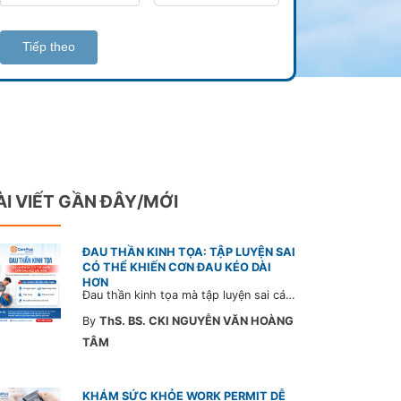
Tiếp theo
ÀI VIẾT GẦN ĐÂY/MỚI
ĐAU THẦN KINH TỌA: TẬP LUYỆN SAI
CÓ THỂ KHIẾN CƠN ĐAU KÉO DÀI
HƠN
Đau thần kinh tọa mà tập luyện sai cách có thể khiến cơn đau trở nặng và kéo dài thời gian hồi phục. Tham khảo chia sẻ của Bác sĩ CarePlus để nắm các động tác cần tránh và có góc nhìn đúng về phương pháp điều trị phù hợp trong bài viết sau.
By
ThS. BS. CKI NGUYỄN VĂN HOÀNG
TÂM
KHÁM SỨC KHỎE WORK PERMIT DỄ