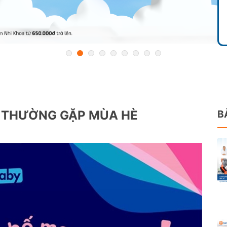
P THƯỜNG GẶP MÙA HÈ
B