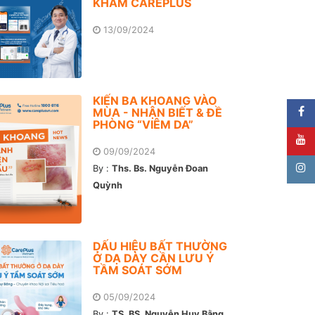
KHÁM CAREPLUS
13/09/2024
KIẾN BA KHOANG VÀO
MÙA - NHẬN BIẾT & ĐỀ
PHÒNG “VIÊM DA”
09/09/2024
By :
Ths. Bs. Nguyễn Đoan
Quỳnh
DẤU HIỆU BẤT THƯỜNG
Ở DẠ DÀY CẦN LƯU Ý
TẦM SOÁT SỚM
05/09/2024
By :
TS. BS. Nguyễn Huy Bằng