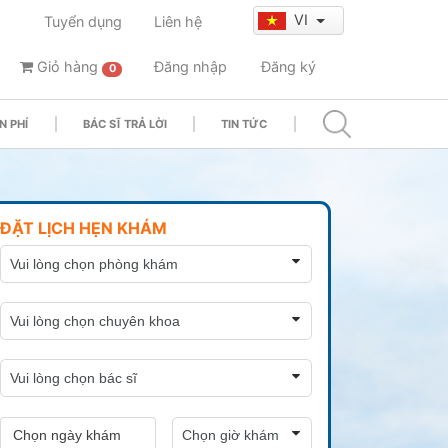
VI
Tuyển dụng
Liên hệ
Giỏ hàng
Đăng nhập
Đăng ký
0
N PHÍ
BÁC SĨ TRẢ LỜI
TIN TỨC
ĐẶT LỊCH HẸN KHÁM