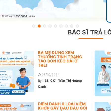
BÁC SĨ TRẢ LỜ
BA MẸ ĐỪNG XEM
THƯỜNG TÌNH TRẠNG
TÁO BÓN KÉO DÀI Ở
TRẺ!
08/10/2024
By :
BS. CK1. Trần Thị Hoàng
Oanh
ĐIỂM DANH 6 LOẠI VIÊM
KHỚP GÂY ĐAU ĐẦU GỐI