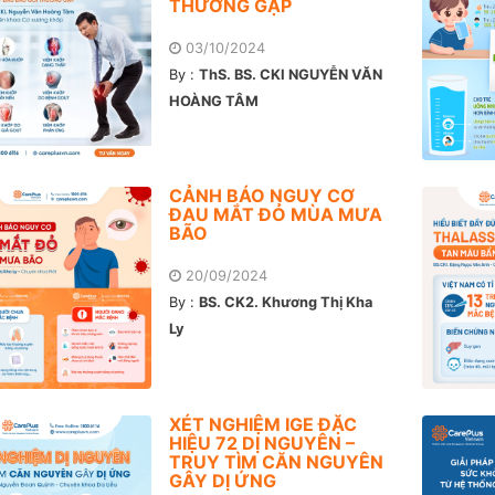
THƯỜNG GẶP
03/10/2024
By :
ThS. BS. CKI NGUYỄN VĂN
HOÀNG TÂM
CẢNH BÁO NGUY CƠ
ĐAU MẮT ĐỎ MÙA MƯA
BÃO
20/09/2024
By :
BS. CK2. Khương Thị Kha
Ly
XÉT NGHIỆM IGE ĐẶC
HIỆU 72 DỊ NGUYÊN –
TRUY TÌM CĂN NGUYÊN
GÂY DỊ ỨNG