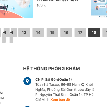
Sương
<
…
13
14
15
16
17
18
HỆ THỐNG PHÒNG KHÁM
CN P. Sài Gòn(Quận 1)
Tòa nhà Tasco, 66-68 Nam Kỳ Khởi
Nghĩa, Phường Sài Gòn (trước đây là
ều
P. Nguyễn Thái Bình, Quận 1), TP Hồ
ững
Chí Minh
Xem bản đồ
m