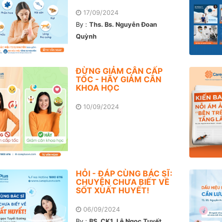
17/09/2024
By :
Ths. Bs. Nguyễn Đoan
Quỳnh
ĐỪNG GIẢM CÂN CẤP
TỐC - HÃY GIẢM CÂN
KHOA HỌC
10/09/2024
HỎI - ĐÁP CÙNG BÁC SĨ:
CHUYỆN CHƯA BIẾT VỀ
SỐT XUẤT HUYẾT!
06/09/2024
By :
BS. CK1. Lê Ngọc Tuyết