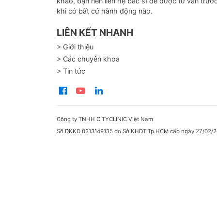
khảo, bạn nên liên hệ bác sĩ để được tư vấn trướ
khi có bất cứ hành động nào.
LIÊN KẾT NHANH
> Giới thiệu
> Các chuyên khoa
> Tin tức
Công ty TNHH CITYCLINIC Việt Nam
Số ĐKKD 0313149135 do Sở KHĐT Tp.HCM cấp ngày 27/02/2