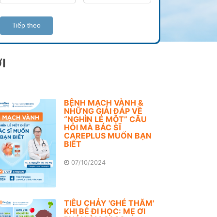
Tiếp theo
I
BỆNH MẠCH VÀNH &
NHỮNG GIẢI ĐÁP VỀ
“NGHÌN LẺ MỘT” CÂU
HỎI MÀ BÁC SĨ
CAREPLUS MUỐN BẠN
BIẾT
07/10/2024
TIÊU CHẢY 'GHÉ THĂM'
KHI BÉ ĐI HỌC: MẸ ƠI