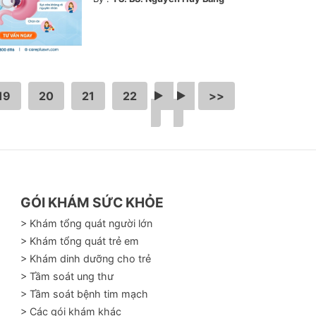
19
20
21
22
…
>
>>
GÓI KHÁM SỨC KHỎE
> Khám tổng quát người lớn
> Khám tổng quát trẻ em
> Khám dinh dưỡng cho trẻ
> Tầm soát ung thư
> Tầm soát bệnh tim mạch
> Các gói khám khác