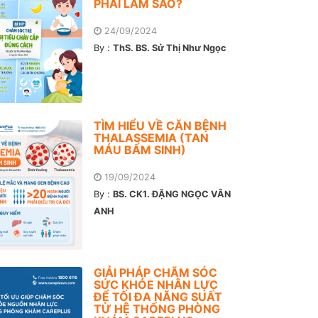
PHẢI LÀM SAO?
24/09/2024
By :
ThS. BS. Sử Thị Như Ngọc
TÌM HIỂU VỀ CĂN BỆNH
THALASSEMIA (TAN
MÁU BẨM SINH)
19/09/2024
By :
BS. CK1. ĐẶNG NGỌC VÂN
ANH
GIẢI PHÁP CHĂM SÓC
SỨC KHỎE NHÂN LỰC
ĐỂ TỐI ĐA NĂNG SUẤT
TỪ HỆ THỐNG PHÒNG