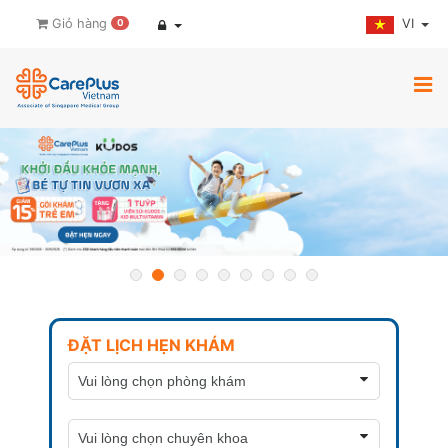
VI
Giỏ hàng
0
ĐẶT LỊCH HẸN KHÁM