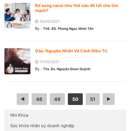
Bổ sung canxi như thế nào để tốt cho tim
mạch?
19/05/2021
By :
ThS. BS. Phùng Ngọc Minh Tấn
Gàu: Nguyên Nhân Và Cách Điều Trị
17/05/2021
By :
Ths. Bs. Nguyễn Đoan Quỳnh
…
48
49
50
51
…
Nhi Khoa
Sức khỏe nhân sự doanh nghiệp