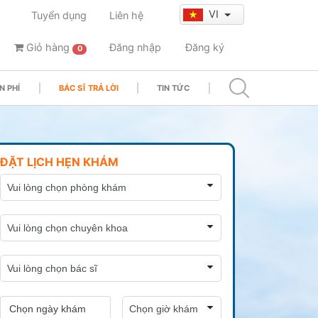
VI
Tuyển dụng
Liên hệ
Giỏ hàng
Đăng nhập
Đăng ký
0
N PHÍ
BÁC SĨ TRẢ LỜI
TIN TỨC
ĐẶT LỊCH HẸN KHÁM