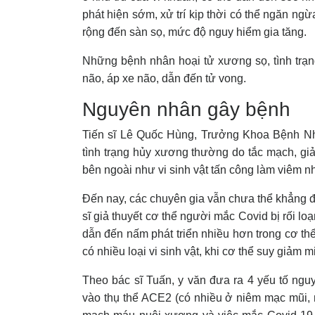
phát hiện sớm, xử trí kịp thời có thể ngăn ngừ
rộng đến sàn sọ, mức độ nguy hiểm gia tăng.
Những bệnh nhân hoại tử xương sọ, tình trạ
não, áp xe não, dẫn đến tử vong.
Nguyên nhân gây bệnh
Tiến sĩ Lê Quốc Hùng, Trưởng Khoa Bệnh Nh
tình trạng hủy xương thường do tắc mạch, gi
bên ngoài như vi sinh vật tấn công làm viêm 
Đến nay, các chuyên gia vẫn chưa thể khẳng 
sĩ giả thuyết cơ thể người mắc Covid bị rối lo
dẫn đến nấm phát triển nhiều hơn trong cơ t
có nhiều loại vi sinh vật, khi cơ thể suy giảm 
Theo bác sĩ Tuấn, y văn đưa ra 4 yếu tố ng
vào thụ thể ACE2 (có nhiều ở niêm mạc mũi,