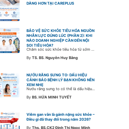
DÀNG HƠN TẠI CAREPLUS
BẢO VỆ SỨC KHỎE TIÊU HÓA NGUỒN
NHÂN LỰC ĐÚNG LÚC (PHẦN 2): KHI
NÀO DOANH NGHIỆP CẦN ĐẾN NỘI
SOI TIÊU HÓA?
Chăm sóc sức khỏe tiêu hóa từ sớm không chỉ giúp phát hiện bệnh kịp thời mà còn góp phần xây dựng đội ngũ khỏe mạnh, ổn định và gắn bó lâu dài. CarePlus sẵn sàng đồng hành cùng doanh nghiệp trong việc thiết kế chương trình chăm sóc sức khỏe phù hợp theo từng nhân sự, nhằm tối ưu hiệu quả đầu tư phúc lợi và phát triển nguồn nhân lực bền vững.
By
TS. BS. Nguyễn Huy Bằng
NƯỚU RĂNG SƯNG TO: DẤU HIỆU
CẢNH BÁO BỆNH LÝ BẠN KHÔNG NÊN
XEM NHẸ
Nướu răng sưng to có thể là dấu hiệu cảnh báo bệnh lý răng miệng. Cùng Bác sĩ CarePlus tìm hiểu nguyên nhân, triệu chứng và thời điểm cần đi khám bác sĩ trong bài viết dưới đây.
By
BS. HỨA MINH TUYẾT
Viêm gan vẫn là gánh nặng sức khỏe –
Điều gì đã thay đổi trong năm 2026?
By
Ths. BS.CK2 Đinh Thị Ngọc Minh