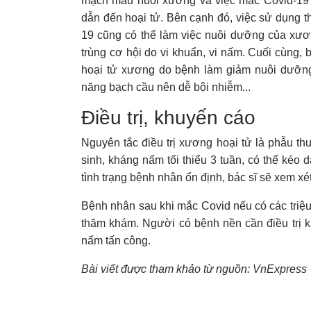
mạch máu nuôi xương và việc mắc Covid-19
dẫn đến hoại tử. Bên cạnh đó, việc sử dụng th
19 cũng có thể làm việc nuôi dưỡng của xươ
trùng cơ hội do vi khuẩn, vi nấm. Cuối cùng,
hoại tử xương do bệnh làm giảm nuôi dưỡ
năng bạch cầu nên dễ bội nhiễm...
Điều trị, khuyến cáo
Nguyên tắc điều trị xương hoại tử là phẫu t
sinh, kháng nấm tối thiểu 3 tuần, có thể kéo d
tình trạng bệnh nhân ổn định, bác sĩ sẽ xem xét
Bệnh nhân sau khi mắc Covid nếu có các triệ
thăm khám. Người có bệnh nền cần điều trị ki
nấm tấn công.
Bài viết được tham khảo từ nguồn: VnExpress