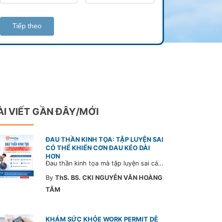
Tiếp theo
ÀI VIẾT GẦN ĐÂY/MỚI
ĐAU THẦN KINH TỌA: TẬP LUYỆN SAI
CÓ THỂ KHIẾN CƠN ĐAU KÉO DÀI
HƠN
Đau thần kinh tọa mà tập luyện sai cách có thể khiến cơn đau trở nặng và kéo dài thời gian hồi phục. Tham khảo chia sẻ của Bác sĩ CarePlus để nắm các động tác cần tránh và có góc nhìn đúng về phương pháp điều trị phù hợp trong bài viết sau.
By
ThS. BS. CKI NGUYỄN VĂN HOÀNG
TÂM
KHÁM SỨC KHỎE WORK PERMIT DỄ