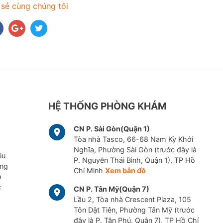
 sẻ cùng chúng tôi
HỆ THỐNG PHÒNG KHÁM
CN P. Sài Gòn(Quận 1)
Tòa nhà Tasco, 66-68 Nam Kỳ Khởi
Nghĩa, Phường Sài Gòn (trước đây là
ều
P. Nguyễn Thái Bình, Quận 1), TP Hồ
ững
Chí Minh
Xem bản đồ
m
c
CN P. Tân Mỹ(Quận 7)
Lầu 2, Tòa nhà Crescent Plaza, 105
Tôn Dật Tiên, Phường Tân Mỹ (trước
đây là P. Tân Phú, Quận 7), TP Hồ Chí