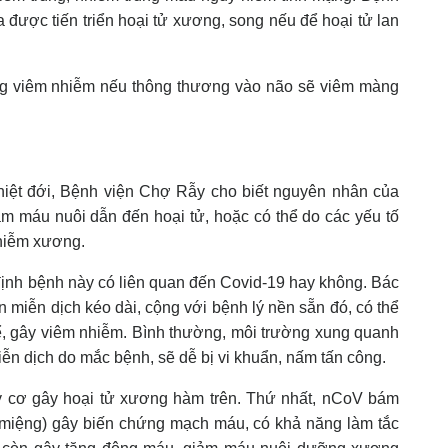
a được tiến triển hoại tử xương, song nếu để hoại tử lan
ng viêm nhiễm nếu thông thương vào não sẽ viêm màng
iệt đới, Bệnh viện Chợ Rẫy cho biết nguyên nhân của
ảm máu nuôi dẫn đến hoại tử, hoặc có thể do các yếu tố
nhiễm xương.
định bệnh này có liên quan đến Covid-19 hay không. Bác
ạn miễn dịch kéo dài, cộng với bệnh lý nền sẵn đó, có thể
hể, gây viêm nhiễm. Bình thường, môi trường xung quanh
miễn dịch do mắc bệnh, sẽ dễ bị vi khuẩn, nấm tấn công.
uy cơ gây hoại tử xương hàm trên. Thứ nhất, nCoV bám
 miệng) gây biến chứng mạch máu, có khả năng làm tắc