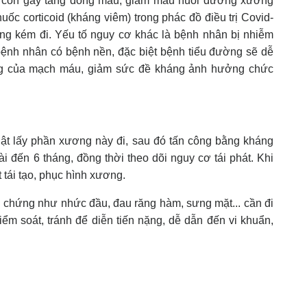
 còn gây tăng đông máu, giảm máu nuôi dưỡng xương
uốc corticoid (kháng viêm) trong phác đồ điều trị Covid-
ng kém đi. Yếu tố nguy cơ khác là bệnh nhân bị nhiễm
 bệnh nhân có bệnh nền, đặc biệt bệnh tiểu đường sẽ dễ
ng của mạch máu, giảm sức đề kháng ảnh hưởng chức
huật lấy phần xương này đi, sau đó tấn công bằng kháng
ài đến 6 tháng, đồng thời theo dõi nguy cơ tái phát. Khi
 tái tạo, phục hình xương.
u chứng như nhức đầu, đau răng hàm, sưng mặt... cần đi
ểm soát, tránh để diễn tiến nặng, dễ dẫn đến vi khuẩn,