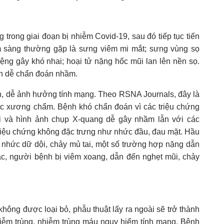
trong giai đoạn bị nhiễm Covid-19, sau đó tiếp tục tiến
âm sàng thường gặp là sưng viêm mi mắt; sưng vùng sọ
ệng gây khó nhai; hoại tử nặng hốc mũi lan lên nền sọ.
ên dễ chẩn đoán nhầm.
, dễ ảnh hưởng tính mạng. Theo RSNA Journals, đây là
c xương chẩm. Bệnh khó chẩn đoán vì các triệu chứng
ài và hình ảnh chụp X-quang dễ gây nhầm lẫn với các
iệu chứng không đặc trưng như nhức đầu, đau mặt. Hầu
au nhức dữ dội, chảy mủ tai, một số trường hợp nặng dẫn
ác, người bệnh bị viêm xoang, dẫn đến nghẹt mũi, chảy
hông được loại bỏ, phẫu thuật lấy ra ngoài sẽ trở thành
nhiễm trùng, nhiễm trùng máu nguy hiểm tính mạng. Bệnh