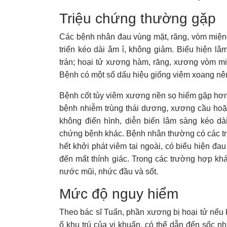
Triệu chứng thường gặp
Các bệnh nhân đau vùng mặt, răng, vòm miệng 
triển kéo dài âm ỉ, không giảm. Biểu hiện l
trán; hoại tử xương hàm, răng, xương vòm mi
Bệnh có một số dấu hiệu giống viêm xoang n
Bệnh cốt tủy viêm xương nền sọ hiếm gặp hơn
bệnh nhiễm trùng thái dương, xương cầu hoặ
không điển hình, diễn biến lâm sàng kéo d
chứng bệnh khác. Bệnh nhân thường có các tr
hết khởi phát viêm tai ngoài, có biểu hiện đ
đến mất thính giác. Trong các trường hợp kh
nước mũi, nhức đầu và sốt.
Mức độ nguy hiểm
Theo bác sĩ Tuấn, phần xương bị hoại tử nếu k
ổ khu trú của vi khuẩn, có thể dẫn đến sốc 