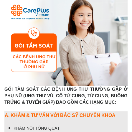
GÓI TẦM SOÁT CÁC BỆNH UNG THƯ THƯỜNG GẶP Ở
PHỤ NỮ (UNG THƯ VÚ, CỔ TỬ CUNG, TỬ CUNG, BUỒNG
TRỨNG & TUYẾN GIÁP) BAO GỒM CÁC HẠNG MỤC:
A. KHÁM & TƯ VẤN VỚI BÁC SỸ CHUYÊN KHOA
KHÁM NỘI TỔNG QUÁT