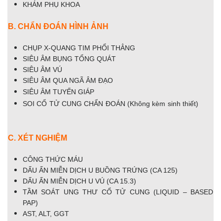
KHÁM PHỤ KHOA
B. CHẨN ĐOÁN HÌNH ẢNH
CHỤP X-QUANG TIM PHỔI THẲNG
SIÊU ÂM BỤNG TỔNG QUÁT
SIÊU ÂM VÚ
SIÊU ÂM QUA NGÃ ÂM ĐẠO
SIÊU ÂM TUYẾN GIÁP
SOI CỔ TỬ CUNG CHẨN ĐOÁN (Không kèm sinh thiết)
C. XÉT NGHIỆM
CÔNG THỨC MÁU
DẤU ẤN MIỄN DỊCH U BUỒNG TRỨNG (CA 125)
DẤU ẤN MIỄN DỊCH U VÚ (CA 15.3)
TẦM SOÁT UNG THƯ CỔ TỬ CUNG (LIQUID – BASED
PAP)
AST, ALT, GGT