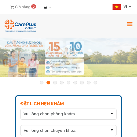
VI
Giỏ hàng
0
ĐẶT LỊCH HẸN KHÁM