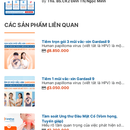
By
Ths. BS.CK2 Đinh Thị Ngọc Minh
CÁC SẢN PHẨM LIÊN QUAN
Tiêm trọn gói 3 mũi vắc-xin Gardasil 9
Human papilloma virus (viết tắt là HPV) là một loại vi rút gây u nhú ở người. Vi rút HPV lây lan phổ biến qua đường tình dục và nếu nhiễm vi rút dai dẳng có thể dẫn đến nhiều bệnh lý u nhú khác nhau, nguy hiểm nhất ở cả nam và nữ là ung thư sinh dục, hậu môn.
₫8.850.000
Tiêm 1 mũi vắc-xin Gardasil 9
Human papilloma virus (viết tắt là HPV) là một loại vi rút gây u nhú ở người. Vi rút HPV lây lan phổ biến qua đường tình dục và nếu nhiễm vi rút dai dẳng có thể dẫn đến nhiều bệnh lý u nhú khác nhau, nguy hiểm nhất ở cả nam và nữ là ung thư sinh dục, hậu môn.
₫3.050.000
Tầm soát Ung thư Đầu Mặt Cổ (Vòm họng,
Tuyến giáp)
Hiểu rõ tầm quan trọng của việc phát hiện sớm để đảm bảo việc điều trị hiệu quả, CarePlus đã xây dựng gói Tầm soát Ung thư Đầu Mặt Cổ (Vòm họng, Tuyến giáp) nhằm đánh giá toàn diện về vùng đầu mặt và cổ của bạn. Với đội ngũ bác sĩ chuyên khoa giàu kinh nghiệm cùng các kĩ thuật xét nghiệm tiên tiến, gói Tầm soát ung thư đầu mặt cổ giúp phát hiện các nguy cơ ung thư ở giai đoạn sớm nhất, cho phép can thiệp kịp thời.