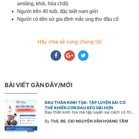
amiăng, khói, hóa chất)
Người trên 40 tuổi, đặc biệt nam giới
Người có tiền sử gia đình mắc ung thư đầu cổ
Hãy chia sẻ cùng chúng tôi
BÀI VIẾT GẦN ĐÂY/MỚI
ĐAU THẦN KINH TỌA: TẬP LUYỆN SAI CÓ
THỂ KHIẾN CƠN ĐAU KÉO DÀI HƠN
Đau thần kinh tọa mà tập luyện sai cách có thể khiến cơn đau trở nặng và kéo dài thời gian hồi phục. Tham khảo chia sẻ của Bác sĩ CarePlus để nắm các động tác cần tránh và có góc nhìn đúng về phương pháp điều trị phù hợp trong bài viết sau.
By
ThS. BS. CKI NGUYỄN VĂN HOÀNG TÂM