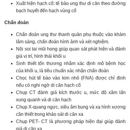
Xuất hiện hạch cổ: tế bào ung thư di căn theo đường
bạch huyết đến hạch vùng cổ
Chẩn đoán
Chẩn đoán ung thư thanh quản phụ thuộc vào khám
lâm sàng, chẩn đoán hình ảnh và xét nghiệm.
Nội soi tai mũi họng giúp quan sát phát hiện và đánh
giá vị trí, hình thái khối u
Sinh thiết tổn thương nhằm xác định mô bệnh học
của khối u, là tiêu chuẩn xác nhận chẩn đoán
Chọc hút tế bào vào kim nhỏ (FNA) được chỉ định
nếu có nghi ngờ di căn hạch cổ
Chụp CT đánh giá kích thước u, mức độ xâm lấn
xung quanh và di căn hạch
Chụp X-quang ngực, siêu âm bụng và xạ hình xương
cần thiết trong khảo sát di căn xa
Chụp PET- CT là phương pháp hiện đại giúp đánh
giá di căn xa