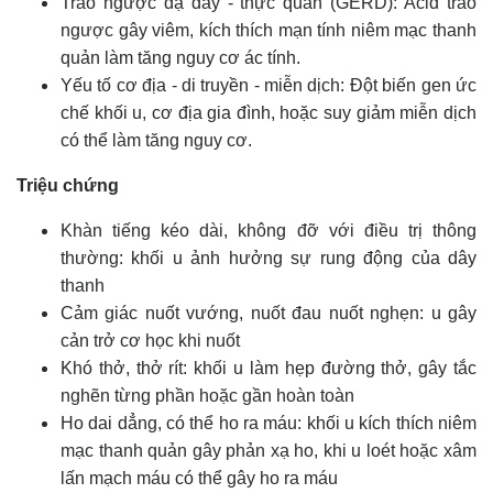
Trào ngược dạ dày - thực quản (GERD): Acid trào
ngược gây viêm, kích thích mạn tính niêm mạc thanh
quản làm tăng nguy cơ ác tính.
Yếu tố cơ địa - di truyền - miễn dịch: Đột biến gen ức
chế khối u, cơ địa gia đình, hoặc suy giảm miễn dịch
có thể làm tăng nguy cơ.
Triệu chứng
Khàn tiếng kéo dài, không đỡ với điều trị thông
thường: khối u ảnh hưởng sự rung động của dây
thanh
Cảm giác nuốt vướng, nuốt đau nuốt nghẹn: u gây
cản trở cơ học khi nuốt
Khó thở, thở rít: khối u làm hẹp đường thở, gây tắc
nghẽn từng phần hoặc gần hoàn toàn
Ho dai dẳng, có thể ho ra máu: khối u kích thích niêm
mạc thanh quản gây phản xạ ho, khi u loét hoặc xâm
lấn mạch máu có thể gây ho ra máu