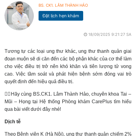
BS. CK1. LÂM THÀNH HẢO
Đặt lịch hẹn khám
18/09/2025 9:21:27 SA
Tương tự các loại ung thư khác, ung thư thanh quản giai
đoạn muộn sẽ di căn đến các bộ phận khác của cơ thể làm
cho việc điều trị trở nên khó khăn và tiên lượng tử vong
cao. Việc tầm soát và phát hiện bệnh sớm đóng vai trò
quyết định đến hiệu quả điều trị.
👩‍⚕️Hãy cùng BS.CK1. Lâm Thành Hảo, chuyên khoa Tai –
Mũi – Họng tại Hệ thống Phòng khám CarePlus tìm hiểu
qua bài viết dưới đây nhé!
Dịch tễ
Theo Bệnh viện K (Hà Nội), ung thư thanh quản chiếm 2%