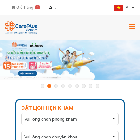
VI
Giỏ hàng
0
ĐẶT LỊCH HẸN KHÁM