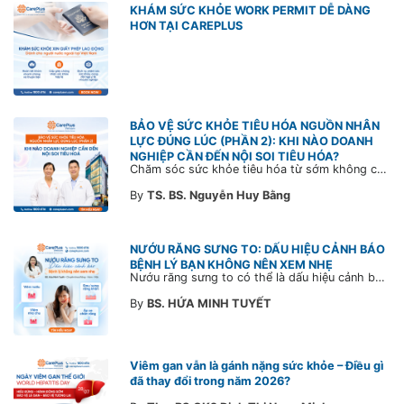
KHÁM SỨC KHỎE WORK PERMIT DỄ DÀNG
HƠN TẠI CAREPLUS
BẢO VỆ SỨC KHỎE TIÊU HÓA NGUỒN NHÂN
LỰC ĐÚNG LÚC (PHẦN 2): KHI NÀO DOANH
NGHIỆP CẦN ĐẾN NỘI SOI TIÊU HÓA?
Chăm sóc sức khỏe tiêu hóa từ sớm không chỉ giúp phát hiện bệnh kịp thời mà còn góp phần xây dựng đội ngũ khỏe mạnh, ổn định và gắn bó lâu dài. CarePlus sẵn sàng đồng hành cùng doanh nghiệp trong việc thiết kế chương trình chăm sóc sức khỏe phù hợp theo từng nhân sự, nhằm tối ưu hiệu quả đầu tư phúc lợi và phát triển nguồn nhân lực bền vững.
By
TS. BS. Nguyễn Huy Bằng
NƯỚU RĂNG SƯNG TO: DẤU HIỆU CẢNH BÁO
BỆNH LÝ BẠN KHÔNG NÊN XEM NHẸ
Nướu răng sưng to có thể là dấu hiệu cảnh báo bệnh lý răng miệng. Cùng Bác sĩ CarePlus tìm hiểu nguyên nhân, triệu chứng và thời điểm cần đi khám bác sĩ trong bài viết dưới đây.
By
BS. HỨA MINH TUYẾT
Viêm gan vẫn là gánh nặng sức khỏe – Điều gì
đã thay đổi trong năm 2026?