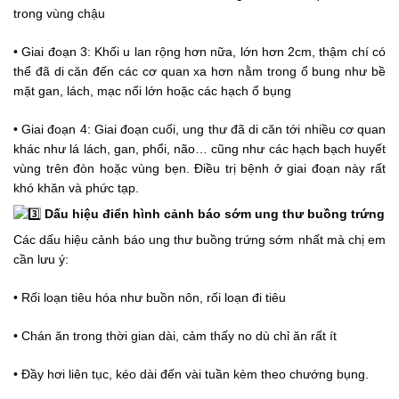
trong vùng chậu
• Giai đoạn 3: Khối u lan rộng hơn nữa, lớn hơn 2cm, thậm chí có 
thể đã di căn đến các cơ quan xa hơn nằm trong ổ bung như bề 
mặt gan, lách, mạc nối lớn hoặc các hạch ổ bụng
• Giai đoạn 4: Giai đoạn cuối, ung thư đã di căn tới nhiều cơ quan 
khác như lá lách, gan, phổi, não… cũng như các hạch bạch huyết 
vùng trên đòn hoặc vùng bẹn. Điều trị bệnh ở giai đoạn này rất 
khó khăn và phức tạp.
 Dấu hiệu điển hình cảnh báo sớm ung thư buồng trứng
Các dấu hiệu cảnh báo ung thư buồng trứng sớm nhất mà chị em 
cần lưu ý:
• Rối loạn tiêu hóa như buồn nôn, rối loạn đi tiêu
• Chán ăn trong thời gian dài, cảm thấy no dù chỉ ăn rất ít
• Đầy hơi liên tục, kéo dài đến vài tuần kèm theo chướng bụng.