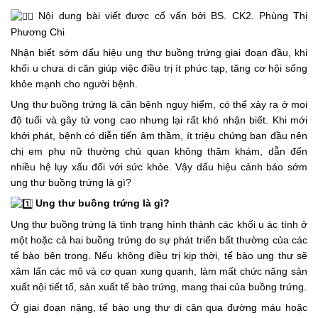
 Nội dung bài viết được cố vấn bởi BS. CK2. Phùng Thị 
Phương Chi
Nhận biết sớm dấu hiệu ung thư buồng trứng giai đoạn đầu, khi 
khối u chưa di căn giúp việc điều trị ít phức tạp, tăng cơ hội sống 
khỏe mạnh cho người bệnh.
Ung thư buồng trứng là căn bệnh nguy hiểm, có thể xảy ra ở mọi 
độ tuổi và gây tử vong cao nhưng lại rất khó nhận biết. Khi mới 
khởi phát, bệnh có diễn tiến âm thầm, ít triệu chứng ban đầu nên 
chị em phụ nữ thường chủ quan không thăm khám, dẫn đến 
nhiều hệ lụy xấu đối với sức khỏe. Vậy dấu hiệu cảnh báo sớm 
ung thư buồng trứng là gì?
Ung thư buồng trứng là gì?
Ung thư buồng trứng là tình trạng hình thành các khối u ác tính ở 
một hoặc cả hai buồng trứng do sự phát triển bất thường của các 
tế bào bên trong. Nếu không điều trị kịp thời, tế bào ung thư sẽ 
xâm lấn các mô và cơ quan xung quanh, làm mất chức năng sản 
xuất nội tiết tố, sản xuất tế bào trứng, mang thai của buồng trứng.
Ở giai đoạn nặng, tế bào ung thư di căn qua đường máu hoặc 