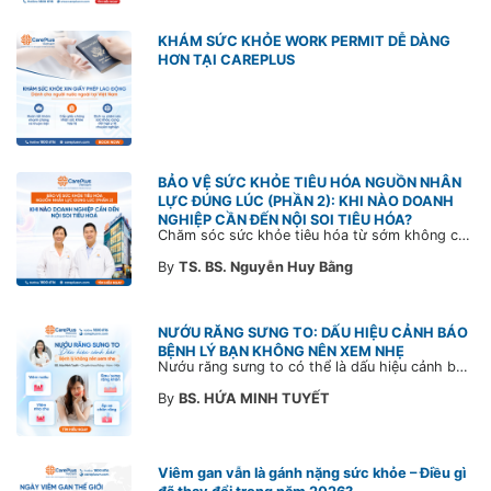
KHÁM SỨC KHỎE WORK PERMIT DỄ DÀNG
HƠN TẠI CAREPLUS
BẢO VỆ SỨC KHỎE TIÊU HÓA NGUỒN NHÂN
LỰC ĐÚNG LÚC (PHẦN 2): KHI NÀO DOANH
NGHIỆP CẦN ĐẾN NỘI SOI TIÊU HÓA?
Chăm sóc sức khỏe tiêu hóa từ sớm không chỉ giúp phát hiện bệnh kịp thời mà còn góp phần xây dựng đội ngũ khỏe mạnh, ổn định và gắn bó lâu dài. CarePlus sẵn sàng đồng hành cùng doanh nghiệp trong việc thiết kế chương trình chăm sóc sức khỏe phù hợp theo từng nhân sự, nhằm tối ưu hiệu quả đầu tư phúc lợi và phát triển nguồn nhân lực bền vững.
By
TS. BS. Nguyễn Huy Bằng
NƯỚU RĂNG SƯNG TO: DẤU HIỆU CẢNH BÁO
BỆNH LÝ BẠN KHÔNG NÊN XEM NHẸ
Nướu răng sưng to có thể là dấu hiệu cảnh báo bệnh lý răng miệng. Cùng Bác sĩ CarePlus tìm hiểu nguyên nhân, triệu chứng và thời điểm cần đi khám bác sĩ trong bài viết dưới đây.
By
BS. HỨA MINH TUYẾT
Viêm gan vẫn là gánh nặng sức khỏe – Điều gì