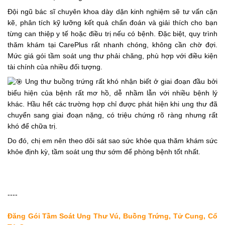
Đội ngũ bác sĩ chuyên khoa dày dặn kinh nghiệm sẽ tư vấn cặn 
kẽ, phân tích kỹ lưỡng kết quả chẩn đoán và giải thích cho bạn 
từng can thiệp y tế hoặc điều trị nếu có bệnh. Đặc biệt, quy trình 
thăm khám tại CarePlus rất nhanh chóng, không cần chờ đợi. 
Mức giá gói tầm soát ung thư phải chăng, phù hợp với điều kiện 
tài chính của nhiều đối tượng.
 Ung thư buồng trứng rất khó nhận biết ở giai đoạn đầu bởi 
biểu hiện của bệnh rất mơ hồ, dễ nhầm lẫn với nhiều bệnh lý 
khác. Hầu hết các trường hợp chỉ được phát hiện khi ung thư đã 
chuyển sang giai đoạn nặng, có triệu chứng rõ ràng nhưng rất 
khó để chữa trị.
Do đó, chị em nên theo dõi sát sao sức khỏe qua thăm khám sức 
khỏe định kỳ, tầm soát ung thư sớm để phòng bệnh tốt nhất.
----
Đăng Gói Tầm Soát Ung Thư Vú, Buồng Trứng, Tử Cung, Cổ 