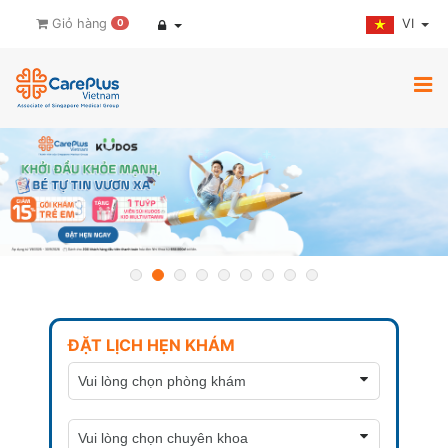
VI
Giỏ hàng
0
ĐẶT LỊCH HẸN KHÁM