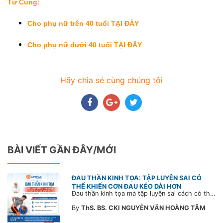
Tử Cung:
Cho phụ nữ trên 40 tuổi TẠI ĐÂY 
Cho phụ nữ dưới 40 tuổi TẠI ĐÂY
Hãy chia sẻ cùng chúng tôi
BÀI VIẾT GẦN ĐÂY/MỚI
ĐAU THẦN KINH TỌA: TẬP LUYỆN SAI CÓ
THỂ KHIẾN CƠN ĐAU KÉO DÀI HƠN
Đau thần kinh tọa mà tập luyện sai cách có thể khiến cơn đau trở nặng và kéo dài thời gian hồi phục. Tham khảo chia sẻ của Bác sĩ CarePlus để nắm các động tác cần tránh và có góc nhìn đúng về phương pháp điều trị phù hợp trong bài viết sau.
By
ThS. BS. CKI NGUYỄN VĂN HOÀNG TÂM