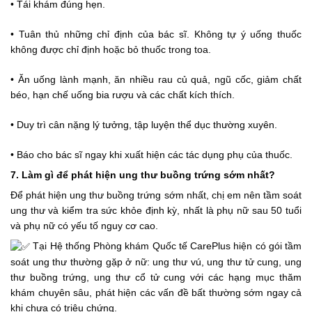
• Tái khám đúng hẹn.
• Tuân thủ những chỉ định của bác sĩ. Không tự ý uống thuốc 
không được chỉ định hoặc bỏ thuốc trong toa.
• Ăn uống lành mạnh, ăn nhiều rau củ quả, ngũ cốc, giảm chất 
béo, hạn chế uống bia rượu và các chất kích thích.
• Duy trì cân nặng lý tưởng, tập luyện thể dục thường xuyên.
• Báo cho bác sĩ ngay khi xuất hiện các tác dụng phụ của thuốc.
7. Làm gì để phát hiện ung thư buồng trứng sớm nhất?
Để phát hiện ung thư buồng trứng sớm nhất, chị em nên tầm soát 
ung thư và kiểm tra sức khỏe định kỳ, nhất là phụ nữ sau 50 tuổi 
và phụ nữ có yếu tố nguy cơ cao.
 Tại Hệ thống Phòng khám Quốc tế CarePlus hiện có gói tầm 
soát ung thư thường gặp ở nữ: ung thư vú, ung thư tử cung, ung 
thư buồng trứng, ung thư cổ tử cung với các hạng mục thăm 
khám chuyên sâu, phát hiện các vấn đề bất thường sớm ngay cả 
khi chưa có triệu chứng.