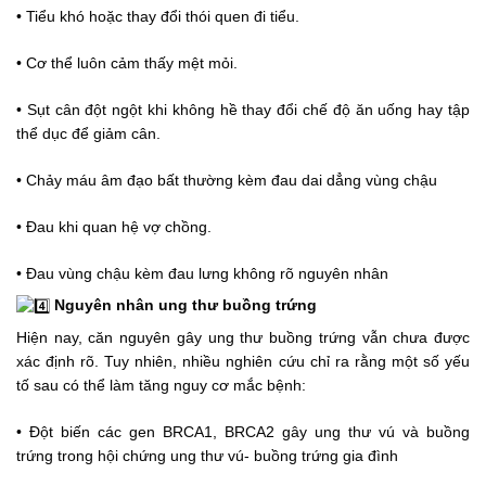
• Tiểu khó hoặc thay đổi thói quen đi tiểu.
• Cơ thể luôn cảm thấy mệt mỏi.
• Sụt cân đột ngột khi không hề thay đổi chế độ ăn uống hay tập 
thể dục để giảm cân.
• Chảy máu âm đạo bất thường kèm đau dai dẳng vùng chậu
• Đau khi quan hệ vợ chồng.
• Đau vùng chậu kèm đau lưng không rõ nguyên nhân
Nguyên nhân ung thư buồng trứng
Hiện nay, căn nguyên gây ung thư buồng trứng vẫn chưa được 
xác định rõ. Tuy nhiên, nhiều nghiên cứu chỉ ra rằng một số yếu 
tố sau có thể làm tăng nguy cơ mắc bệnh:
• Đột biến các gen BRCA1, BRCA2 gây ung thư vú và buồng 
trứng trong hội chứng ung thư vú- buồng trứng gia đình