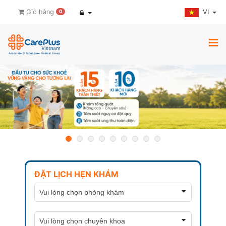
VI
Giỏ hàng
0
ĐẶT LỊCH HẸN KHÁM