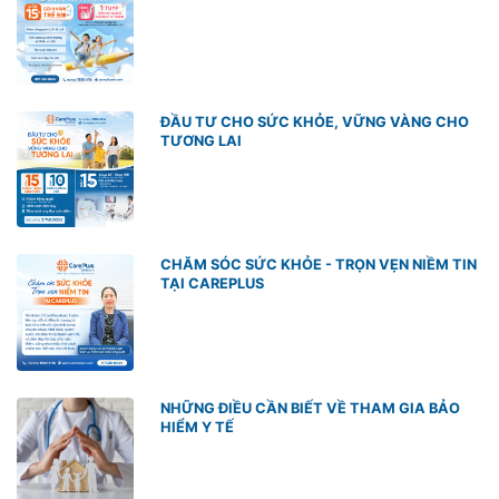
ĐẦU TƯ CHO SỨC KHỎE, VỮNG VÀNG CHO
TƯƠNG LAI
CHĂM SÓC SỨC KHỎE - TRỌN VẸN NIỀM TIN
TẠI CAREPLUS
NHỮNG ĐIỀU CẦN BIẾT VỀ THAM GIA BẢO
HIỂM Y TẾ