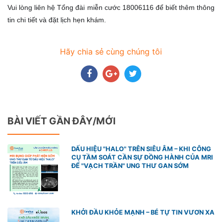
Vui lòng liên hệ Tổng đài miễn cước 18006116 để biết thêm thông
tin chi tiết và đặt lịch hẹn khám.
Hãy chia sẻ cùng chúng tôi
BÀI VIẾT GẦN ĐÂY/MỚI
DẤU HIỆU "HALO" TRÊN SIÊU ÂM – KHI CÔNG
CỤ TẦM SOÁT CẦN SỰ ĐỒNG HÀNH CỦA MRI
ĐỂ "VẠCH TRẦN" UNG THƯ GAN SỚM
KHỞI ĐẦU KHỎE MẠNH – BÉ TỰ TIN VƯƠN XA