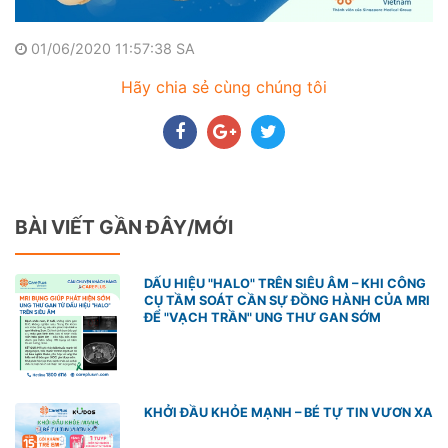
01/06/2020 11:57:38 SA
Hãy chia sẻ cùng chúng tôi
BÀI VIẾT GẦN ĐÂY/MỚI
DẤU HIỆU "HALO" TRÊN SIÊU ÂM – KHI CÔNG
CỤ TẦM SOÁT CẦN SỰ ĐỒNG HÀNH CỦA MRI
ĐỂ "VẠCH TRẦN" UNG THƯ GAN SỚM
KHỞI ĐẦU KHỎE MẠNH – BÉ TỰ TIN VƯƠN XA