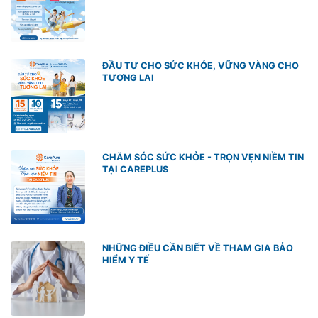
ĐẦU TƯ CHO SỨC KHỎE, VỮNG VÀNG CHO
TƯƠNG LAI
CHĂM SÓC SỨC KHỎE - TRỌN VẸN NIỀM TIN
TẠI CAREPLUS
NHỮNG ĐIỀU CẦN BIẾT VỀ THAM GIA BẢO
HIỂM Y TẾ