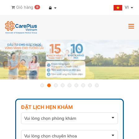
VI
Giỏ hàng
0
ĐẶT LỊCH HẸN KHÁM