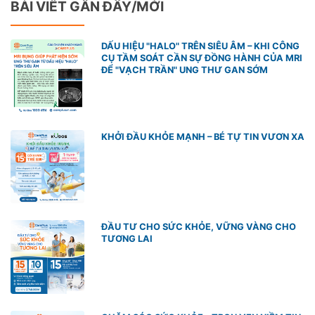
BÀI VIẾT GẦN ĐÂY/MỚI
DẤU HIỆU "HALO" TRÊN SIÊU ÂM – KHI CÔNG
CỤ TẦM SOÁT CẦN SỰ ĐỒNG HÀNH CỦA MRI
ĐỂ "VẠCH TRẦN" UNG THƯ GAN SỚM
KHỞI ĐẦU KHỎE MẠNH – BÉ TỰ TIN VƯƠN XA
ĐẦU TƯ CHO SỨC KHỎE, VỮNG VÀNG CHO
TƯƠNG LAI