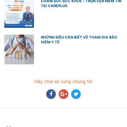
CHĂM SÓC SỨC KHỎE - TRỌN VẸN NIỀM TIN
TẠI CAREPLUS
NHỮNG ĐIỀU CẦN BIẾT VỀ THAM GIA BẢO
HIỂM Y TẾ
Hãy chia sẻ cùng chúng tôi