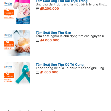
Tầm Soát Ung Thư Đại Trực Tràng
Ung thư đại trực tràng là một bệnh lý ung thư đường tiêu hóa rất phổ biến. Ở nam giới ung thư đại trực tràng có mức độ phổ biến chỉ sau ung thư phổi và ung thư tiền liệt tuyến, ở nữ giới ung thư đại trực tràng có mức độ phổ biến chỉ đứng sau ung thư vú. Ung thư đại trực tràng là bệnh nguy hiểm nhưng có thể chữa trị khỏi nếu được phát hiện và điều trị sớm. Chính vì vậy, tầm soát ung thư đại trực tràng định kỳ là một việc làm cần thiết để đảm bảo sức của mỗi chúng ta. Trong xã hội hiện đại ngày nay, do ung thư đại trực tràng có liên quan chặt chẽ với chế độ ăn uống, sinh hoạt nên tỷ lệ mắc bệnh ngày càng gia tăng
₫5.200.000
Tầm Soát Ung Thư Gan
Tầm soát nghĩa là chủ động tìm các nguyên nhân hoặc yếu tố nguy cơ có thể dẫn đến ung thư ở những người chưa hoặc không có bất kì triệu chứng nào. Việc tiếp cận chủ động này có vai trò quan trọng trong phát hiện ung thư ở giai đoạn sớm, giúp tối ưu hóa quá trình điều trị.
₫4.000.000
Tầm Soát Ung Thư Cổ Tử Cung
Theo thống kê của Tổ chức Y tế thế giới, ung thư cổ tử cung là một trong những loại bệnh ung thư phổ biến hàng đầu ở phụ nữ Việt Nam. Theo đó, mỗi năm Việt Nam lại có khoảng 6.000 phụ nữ phát hiện bệnh và hơn ½ số đó tử vong. Hơn thế nữa, con số phụ nữ mắc bệnh ung thư cổ tử cung đang ngày càng cao do sự ô nhiễm từ môi trường, thức ăn và lối sống thiếu lành mạnh. Tuy nhiên, nếu nhận biết sớm dấu hiệu ung thư cổ tử cung, bệnh có thể chữa khỏi ở giai đoạn đầu.
₫1.600.000