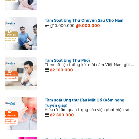
Tầm Soát Ung Thư Chuyên Sâu Cho Nam
₫10.000.000
₫9.000.000
Tầm Soát Ung Thư Phổi
Theo số liệu thống kê, mỗi năm Việt Nam ghi nhận khoảng 26.262 ca mắc mới ung thư phổi, với số ca tử vong lên đến 23.797 trường hợp. Tại Việt Nam ung thư phổi là một trong những bệnh lý ác tính có số lượng người mắc và tỷ lệ tử vong hàng đầu trong các bệnh ung thư thường gặp ở cả hai giới, chỉ sau ung thư gan. Đáng chú ý, theo thống kê ung thư toàn cầu GLOBOCAN, năm 2020 ở nước ta hơn 90% các trường hợp mắc ung thư phổi có liên quan đến việc hút thuốc lá.
₫2.100.000
Tầm soát Ung thư Đầu Mặt Cổ (Vòm họng,
Tuyến giáp)
Hiểu rõ tầm quan trọng của việc phát hiện sớm để đảm bảo việc điều trị hiệu quả, CarePlus đã xây dựng gói Tầm soát Ung thư Đầu Mặt Cổ (Vòm họng, Tuyến giáp) nhằm đánh giá toàn diện về vùng đầu mặt và cổ của bạn. Với đội ngũ bác sĩ chuyên khoa giàu kinh nghiệm cùng các kĩ thuật xét nghiệm tiên tiến, gói Tầm soát ung thư đầu mặt cổ giúp phát hiện các nguy cơ ung thư ở giai đoạn sớm nhất, cho phép can thiệp kịp thời.
₫2.300.000