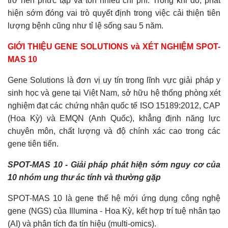
trở nên phức tạp và tốn nhiều chi phí. Trong khi đó, phát
hiện sớm đóng vai trò quyết định trong việc cải thiện tiên
lượng bệnh cũng như tỉ lệ sống sau 5 năm.
GIỚI THIỆU GENE SOLUTIONS và XÉT NGHIỆM SPOT-
MAS 10
Gene Solutions là đơn vị uy tín trong lĩnh vực giải pháp y
sinh học và gene tại Việt Nam, sở hữu hệ thống phòng xét
nghiệm đạt các chứng nhận quốc tế ISO 15189:2012, CAP
(Hoa Kỳ) và EMQN (Anh Quốc), khẳng định năng lực
chuyên môn, chất lượng và độ chính xác cao trong các
gene tiên tiến.
SPOT-MAS 10 - Giải pháp phát hiện sớm nguy cơ của
10 nhóm ung thư ác tính và thường gặp
SPOT-MAS 10 là gene thế hệ mới ứng dụng công nghệ
gene (NGS) của Illumina - Hoa Kỳ, kết hợp trí tuệ nhân tạo
(AI) và phân tích đa tín hiệu (multi-omics).