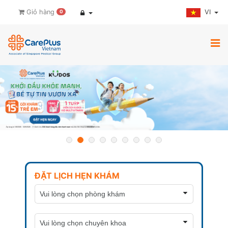
VI
Giỏ hàng
0
ĐẶT LỊCH HẸN KHÁM