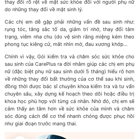
thay đổi rõ rệt về mặt sức khỏe đối với người phụ nữ
do những thay đổi về mặt sinh lý.
Các chị em dễ gặp phải những vấn đề sau sinh như:
rụng tóc, tăng sắc tố da, giảm trí nhớ, thay đổi tâm
trạng, viêm nha chu (do vệ sinh răng miệng kém theo
phong tục kiêng cử, mắt nhìn mờ, đau xương khớp…
Chính vì vậy, Gói kiểm tra và chăm sóc sức khỏe cho
sau sinh của CarePlus ra đời nhằm giúp các chị em phụ
nữ (đặc biệt phụ nữ sau sinh dưới 5 tháng) hiểu rõ hơn
về những thay đổi bất thường của cơ thể sau khi sinh,
đồng thời được bác sĩ chuyên khoa kiểm tra và tư vấn
chuyên sâu, xây dựng kế hoạch theo dõi hoặc điều trị
khoa học phù hợp với từng cá nhân. Nhờ đó, chị em sẽ
cảm thấy an tâm hơn về sức khỏe của mình và chăm
sóc đúng cách để cơ thể nhanh chóng được phục hồi
như giai đoạn trước mang thai.