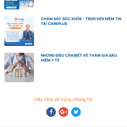
CHĂM SÓC SỨC KHỎE - TRỌN VẸN NIỀM TIN
TẠI CAREPLUS
NHỮNG ĐIỀU CẦN BIẾT VỀ THAM GIA BẢO
HIỂM Y TẾ
Hãy chia sẻ cùng chúng tôi