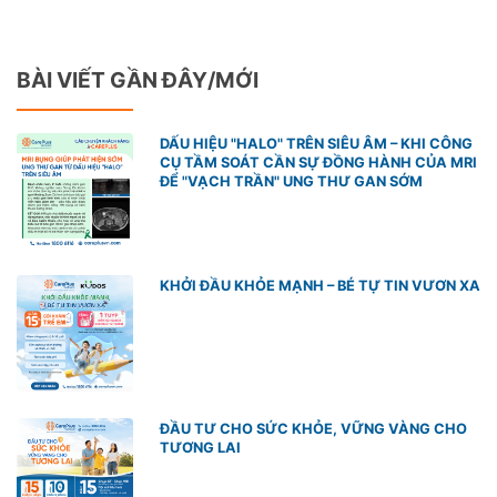
BÀI VIẾT GẦN ĐÂY/MỚI
DẤU HIỆU "HALO" TRÊN SIÊU ÂM – KHI CÔNG
CỤ TẦM SOÁT CẦN SỰ ĐỒNG HÀNH CỦA MRI
ĐỂ "VẠCH TRẦN" UNG THƯ GAN SỚM
KHỞI ĐẦU KHỎE MẠNH – BÉ TỰ TIN VƯƠN XA
ĐẦU TƯ CHO SỨC KHỎE, VỮNG VÀNG CHO
TƯƠNG LAI