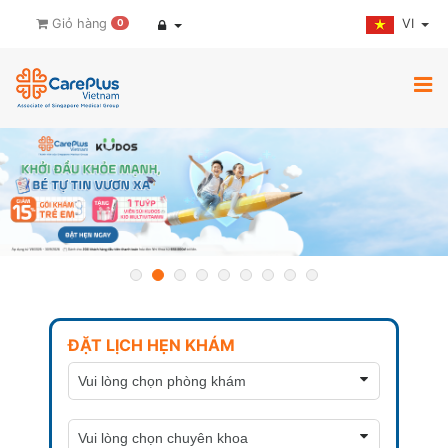
VI
Giỏ hàng
0
ĐẶT LỊCH HẸN KHÁM