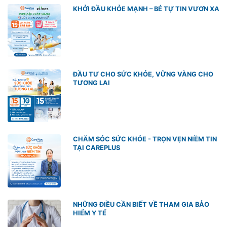
KHỞI ĐẦU KHỎE MẠNH – BÉ TỰ TIN VƯƠN XA
ĐẦU TƯ CHO SỨC KHỎE, VỮNG VÀNG CHO
TƯƠNG LAI
CHĂM SÓC SỨC KHỎE - TRỌN VẸN NIỀM TIN
TẠI CAREPLUS
NHỮNG ĐIỀU CẦN BIẾT VỀ THAM GIA BẢO
HIỂM Y TẾ