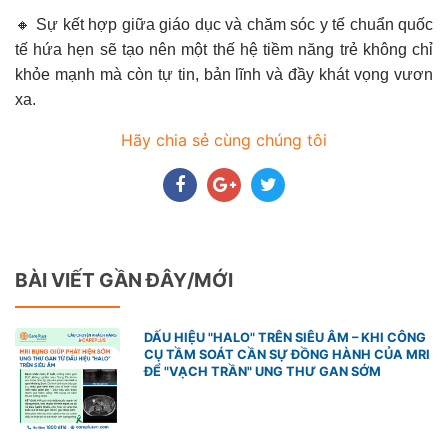
🔸 Sự kết hợp giữa giáo dục và chăm sóc y tế chuẩn quốc
tế hứa hẹn sẽ tạo nên một thế hệ tiềm năng trẻ không chỉ
khỏe mạnh mà còn tự tin, bản lĩnh và đầy khát vọng vươn
xa.
Hãy chia sẻ cùng chúng tôi
BÀI VIẾT GẦN ĐÂY/MỚI
DẤU HIỆU "HALO" TRÊN SIÊU ÂM – KHI CÔNG
CỤ TẦM SOÁT CẦN SỰ ĐỒNG HÀNH CỦA MRI
ĐỂ "VẠCH TRẦN" UNG THƯ GAN SỚM