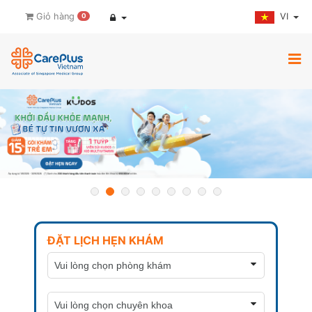
VI
Giỏ hàng
0
ĐẶT LỊCH HẸN KHÁM