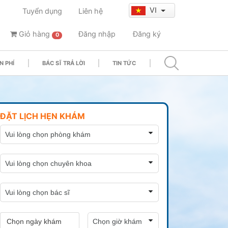
VI
Tuyển dụng
Liên hệ
Giỏ hàng
Đăng nhập
Đăng ký
0
N PHÍ
BÁC SĨ TRẢ LỜI
TIN TỨC
ĐẶT LỊCH HẸN KHÁM