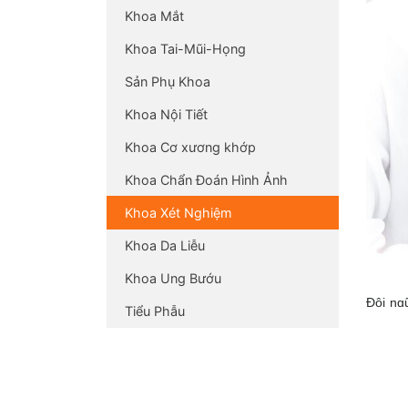
Khoa Mắt
Khoa Tai-Mũi-Họng
Sản Phụ Khoa
Khoa Nội Tiết
Khoa Cơ xương khớp
Khoa Chẩn Đoán Hình Ảnh
Khoa Xét Nghiệm
Khoa Da Liễu
Khoa Ung Bướu
Đội ngũ
Tiểu Phẫu
xét ng
Tất cả
chuẩn c