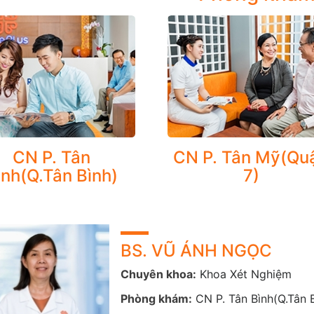
Các xét nghiệm huyết học (haematology tests)
Các xét nghiệm sinh hóa (biochemistry tests): Tất cả các chỉ số sinh h
Dấu ấn ung thư (tumor marker)
Miễn dịch (immunology): các xét nghiệm miễn dịch về hormon (hormone 
mạch….
Nước tiểu và thuốc trong nước tiểu (urine drugs)
Sinh học phân tử (molecular biology)
Vi sinh (microbiology): các marker viêm gan siêu vi B, C…
CN P. Tân
CN P. Tân Mỹ(Qu
ình(Q.Tân Bình)
7)
BS. VŨ ÁNH NGỌC
Chuyên khoa:
Khoa Xét Nghiệm
Phòng khám:
CN P. Tân Bình(Q.Tân B