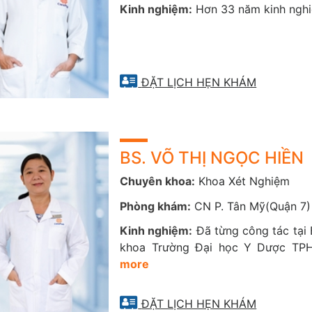
Kinh nghiệm:
Hơn 33 năm kinh nghi
ĐẶT LỊCH HẸN KHÁM
BS. VÕ THỊ NGỌC HIỀN
Chuyên khoa:
Khoa Xét Nghiệm
Phòng khám:
CN P. Tân Mỹ(Quận 7)
Kinh nghiệm:
Đã từng công tác tại 
khoa Trường Đại học Y Dược TP
more
ĐẶT LỊCH HẸN KHÁM