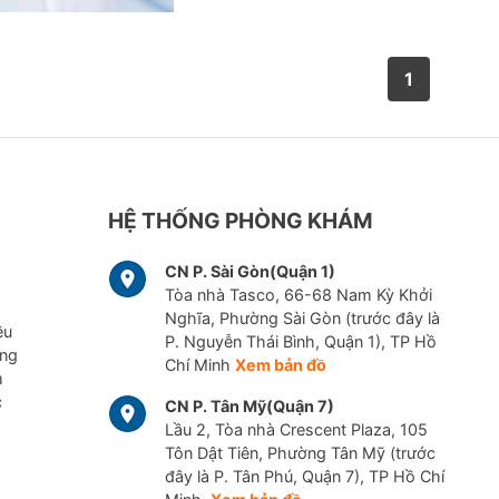
1
HỆ THỐNG PHÒNG KHÁM
CN P. Sài Gòn(Quận 1)
Tòa nhà Tasco, 66-68 Nam Kỳ Khởi
Nghĩa, Phường Sài Gòn (trước đây là
ều
P. Nguyễn Thái Bình, Quận 1), TP Hồ
ững
Chí Minh
Xem bản đồ
m
c
CN P. Tân Mỹ(Quận 7)
Lầu 2, Tòa nhà Crescent Plaza, 105
Tôn Dật Tiên, Phường Tân Mỹ (trước
đây là P. Tân Phú, Quận 7), TP Hồ Chí