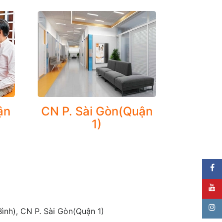
óa trong máu
tests), chất chỉ dấu ung thư, chất chuyển hóa, tim
ận
CN P. Sài Gòn(Quận
1)
ình), CN P. Sài Gòn(Quận 1)