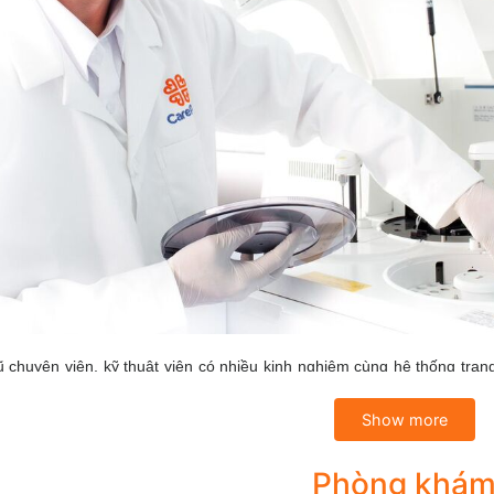
 chuyên viên, kỹ thuật viên có nhiều kinh nghiệm cùng hệ thống trang 
hiệm được nhanh chóng. Hồ sơ quản lý kết quả Xét nghiệm chặt chẽ, b
Show more
 các xét nghiệm, các hoạt động xét nghiệm đều tuân thủ nghiêm ngặt b
hất lượng máy móc trang thiết bị theo tiêu chuẩn Quốc tế.
Phòng khá