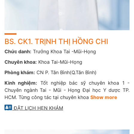
Ăn nhiều đồ ướp muối, lên men (tăng nguy cơ ung
thư vòm họng)
Có người thân mắc ung thư đầu – cổ
Từng điều trị ung thư hoặc có u vùng đầu – cổ
**** Khi cần tầm soát chuyên sâu:
BS. CK1. TRỊNH THỊ HỒNG CHI
Ung thư vòm họng, thanh quản, xoang
Chức danh:
Trưởng Khoa Tai -Mũi-Họng
Tư vấn phòng ngừa và phát hiện sớm các bệnh lý ác
Chuyên khoa:
Khoa Tai-Mũi-Họng
tính vùng tai mũi họng
Phòng khám:
CN P. Tân Bình(Q.Tân Bình)
HỆ THỐNG THIẾT BỊ HIỆN ĐẠI TẠI CAREPLUS
Kinh nghiệm:
Tốt nghiệp bác sỹ chuyên khoa 1 -
Chuyên ngành Tai - Mũi - Họng Đại học Y dược TP.
CarePlus trang bị hệ thống thiết bị hiện đại nhằm hỗ trợ
HCM. Từng công tác tại chuyên khoa
Show more
chẩn đoán và điều trị hiệu quả các bệnh lý tai mũi họng:
ĐẶT LỊCH HẸN KHÁM
Máy nội soi tai mũi họng Olympus (Nhật Bản) với
hình ảnh sắc nét, độ phân giải cao.
Hệ thống chụp cộng hưởng từ (MRI) và chụp cắt lớp
vi tính (CT) kết hợp công nghệ AI hiện đại