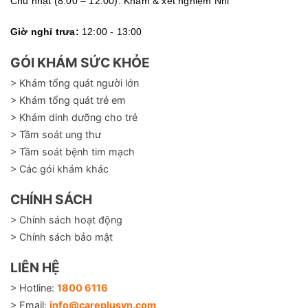
Chủ nhật (8:00 – 12:00): Khám & xét nghiệm Nhi
Giờ nghỉ trưa:
12:00 - 13:00
GÓI KHÁM SỨC KHỎE
> Khám tổng quát người lớn
> Khám tổng quát trẻ em
> Khám dinh dưỡng cho trẻ
> Tầm soát ung thư
> Tầm soát bệnh tim mạch
> Các gói khám khác
CHÍNH SÁCH
> Chính sách hoạt động
> Chính sách bảo mật
LIÊN HỆ
> Hotline:
1800 6116
> Email:
info@careplusvn.com