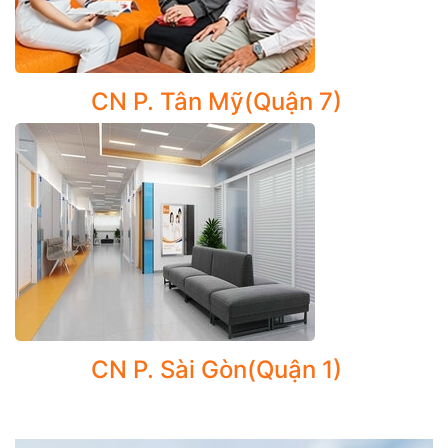
các cấu trúc bên trong, phát hiện sớm bất thường.
Gói Tầm soát ung thư Tuyến giáp và Vòm họng, Ung
thư Phổi, Tầm soát Hen và COPD..
CN P. Tân Mỹ(Quận 7)
Dịch vụ tiểu phẫu – thủ thuật an toàn:
- Cắt phanh lưỡi
- Rửa tai, lấy ráy tai
- Hút rửa mũi xoang
- Lấy dị vật tai – mũi – họng
- Sinh thiết, bóc nang bã, rạch tụ dịch vành tai...
NHỮNG TRƯỜNG HỢP NÊN ĐI KHÁM TAI MŨI HỌNG
CN P. Sài Gòn(Quận 1)
* Khi có triệu chứng bất thường:
Đau tai, ù tai, mất thính lực đột ngột