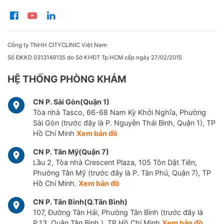
Công ty TNHH CITYCLINIC Việt Nam
Số ĐKKD 0313149135 do Sở KHĐT Tp.HCM cấp ngày 27/02/2015
HỆ THỐNG PHÒNG KHÁM
CN P. Sài Gòn(Quận 1)
Tòa nhà Tasco, 66-68 Nam Kỳ Khởi Nghĩa, Phường
Sài Gòn (trước đây là P. Nguyễn Thái Bình, Quận 1), TP
Hồ Chí Minh
Xem bản đồ
CN P. Tân Mỹ(Quận 7)
Lầu 2, Tòa nhà Crescent Plaza, 105 Tôn Dật Tiên,
Phường Tân Mỹ (trước đây là P. Tân Phú, Quận 7), TP
Hồ Chí Minh.
Xem bản đồ
CN P. Tân Bình(Q.Tân Bình)
107, Đường Tân Hải, Phường Tân Bình (trước đây là
P.13, Quận Tân Bình ), TP Hồ Chí Minh
Xem bản đồ