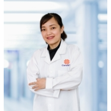
Nghẹt mũi, chảy mũi kéo dài, đau xoang
Ho kéo dài, đau họng dai dẳng, nuốt đau, nuốt
vướng
Khàn tiếng không rõ nguyên nhân
Ngáy to, nghi ngờ ngưng thở khi ngủ
** Trường hợp có bệnh lý mạn tính liên quan đến Tai Mũi
Họng
Viêm mũi dị ứng, viêm xoang tái phát
Viêm amidan mạn tính
Trào ngược dạ dày – thực quản gây khàn tiếng
Nhiễm EBV (virus Epstein-Barr) – liên quan nguy cơ
ung thư vòm họng
*** Trường hợp có yếu tố nguy cơ cao như
Thường xuyên tiếp xúc khói bụi, ô nhiễm
Hút thuốc, uống rượu bia thường xuyên