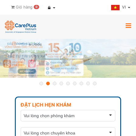
VI
Giỏ hàng
0
ĐẶT LỊCH HẸN KHÁM