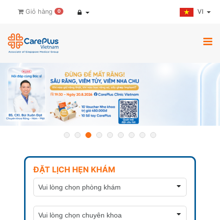
VI
Giỏ hàng
0
ĐẶT LỊCH HẸN KHÁM