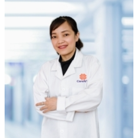
Nghẹt mũi, chảy mũi kéo dài, đau xoang
Ho kéo dài, đau họng dai dẳng, nuốt đau, nuốt
vướng
Khàn tiếng không rõ nguyên nhân
Ngáy to, nghi ngờ ngưng thở khi ngủ
** Trường hợp có bệnh lý mạn tính liên quan đến Tai Mũi
Họng
Viêm mũi dị ứng, viêm xoang tái phát
Viêm amidan mạn tính
Trào ngược dạ dày – thực quản gây khàn tiếng
Nhiễm EBV (virus Epstein-Barr) – liên quan nguy cơ
ung thư vòm họng
*** Trường hợp có yếu tố nguy cơ cao như
Thường xuyên tiếp xúc khói bụi, ô nhiễm
Hút thuốc, uống rượu bia thường xuyên