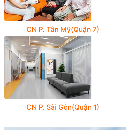
các cấu trúc bên trong, phát hiện sớm bất thường.
Gói Tầm soát ung thư Tuyến giáp và Vòm họng, Ung
thư Phổi, Tầm soát Hen và COPD..
CN P. Tân Mỹ(Quận 7)
Dịch vụ tiểu phẫu – thủ thuật an toàn:
- Cắt phanh lưỡi
- Rửa tai, lấy ráy tai
- Hút rửa mũi xoang
- Lấy dị vật tai – mũi – họng
- Sinh thiết, bóc nang bã, rạch tụ dịch vành tai...
NHỮNG TRƯỜNG HỢP NÊN ĐI KHÁM TAI MŨI HỌNG
CN P. Sài Gòn(Quận 1)
* Khi có triệu chứng bất thường:
Đau tai, ù tai, mất thính lực đột ngột