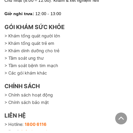
Chủ nhật (8:00 – 12:00): Khám & xét nghiệm Nhi
Giờ nghỉ trưa:
12:00 - 13:00
GÓI KHÁM SỨC KHỎE
> Khám tổng quát người lớn
> Khám tổng quát trẻ em
> Khám dinh dưỡng cho trẻ
> Tầm soát ung thư
> Tầm soát bệnh tim mạch
> Các gói khám khác
CHÍNH SÁCH
> Chính sách hoạt động
> Chính sách bảo mật
LIÊN HỆ
> Hotline:
1800 6116
> Email:
info@careplusvn.com