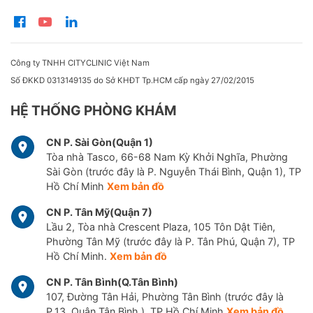
Công ty TNHH CITYCLINIC Việt Nam
Số ĐKKD 0313149135 do Sở KHĐT Tp.HCM cấp ngày 27/02/2015
HỆ THỐNG PHÒNG KHÁM
CN P. Sài Gòn(Quận 1)
Tòa nhà Tasco, 66-68 Nam Kỳ Khởi Nghĩa, Phường
Sài Gòn (trước đây là P. Nguyễn Thái Bình, Quận 1), TP
Hồ Chí Minh
Xem bản đồ
CN P. Tân Mỹ(Quận 7)
Lầu 2, Tòa nhà Crescent Plaza, 105 Tôn Dật Tiên,
Phường Tân Mỹ (trước đây là P. Tân Phú, Quận 7), TP
Hồ Chí Minh.
Xem bản đồ
CN P. Tân Bình(Q.Tân Bình)
107, Đường Tân Hải, Phường Tân Bình (trước đây là
P.13, Quận Tân Bình ), TP Hồ Chí Minh
Xem bản đồ