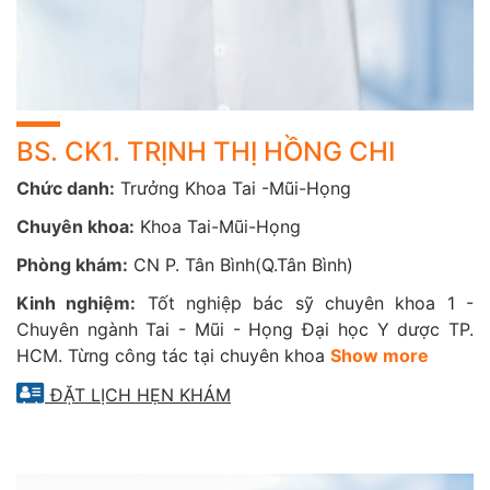
Ăn nhiều đồ ướp muối, lên men (tăng nguy cơ ung
thư vòm họng)
Có người thân mắc ung thư đầu – cổ
Từng điều trị ung thư hoặc có u vùng đầu – cổ
**** Khi cần tầm soát chuyên sâu:
BS. CK1. TRỊNH THỊ HỒNG CHI
Ung thư vòm họng, thanh quản, xoang
Chức danh:
Trưởng Khoa Tai -Mũi-Họng
Tư vấn phòng ngừa và phát hiện sớm các bệnh lý ác
Chuyên khoa:
Khoa Tai-Mũi-Họng
tính vùng tai mũi họng
Phòng khám:
CN P. Tân Bình(Q.Tân Bình)
HỆ THỐNG THIẾT BỊ HIỆN ĐẠI TẠI CAREPLUS
Kinh nghiệm:
Tốt nghiệp bác sỹ chuyên khoa 1 -
Chuyên ngành Tai - Mũi - Họng Đại học Y dược TP.
CarePlus trang bị hệ thống thiết bị hiện đại nhằm hỗ trợ
HCM. Từng công tác tại chuyên khoa
Show more
chẩn đoán và điều trị hiệu quả các bệnh lý tai mũi họng:
ĐẶT LỊCH HẸN KHÁM
Máy nội soi tai mũi họng Olympus (Nhật Bản) với
hình ảnh sắc nét, độ phân giải cao.
Hệ thống chụp cộng hưởng từ (MRI) và chụp cắt lớp
vi tính (CT) kết hợp công nghệ AI hiện đại