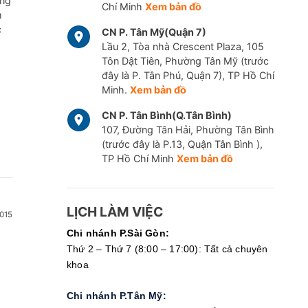
ững
Chí Minh
Xem bản đồ
m
Nhổ lông xiêu
c
CN P. Tân Mỹ(Quận 7)
Lầu 2, Tòa nhà Crescent Plaza, 105
i hợp liên chuyên khoa Mắt và Nội tiết
Tôn Dật Tiên, Phường Tân Mỹ (trước
đây là P. Tân Phú, Quận 7), TP Hồ Chí
rị hiệu quả bệnh lý võng mạc cho bệnh nhân đang mắc hoặc có
Minh.
Xem bản đồ
CN P. Tân Bình(Q.Tân Bình)
107, Đường Tân Hải, Phường Tân Bình
(trước đây là P.13, Quận Tân Bình ),
TP Hồ Chí Minh
Xem bản đồ
LỊCH LÀM VIỆC
015
Chi nhánh P.Sài Gòn:
Thứ 2 – Thứ 7 (8:00 – 17:00): Tất cả chuyên
khoa
Chi nhánh P.Tân Mỹ: