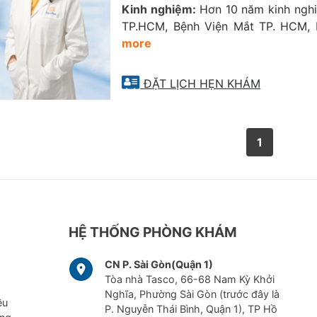
Kinh nghiệm:
Hơn 10 năm kinh nghi
Thoái hóa điểm vàng
TP.HCM, Bệnh Viện Mắt TP. HCM,
more
Viêm thần kinh thị giác
n đoán, giám sát, theo dõi trước và sau điều trị
ĐẶT LỊCH HẸN KHÁM
Cườm nước (Glaucoma)
Cườm khô (Đục thủy tinh thể)
1
Tăng nhãn áp
ực hiện thủ thuật
Lấy dị vật ở giác mạc, kết mạc (nông và sâu)
HỆ THỐNG PHÒNG KHÁM
Nặn tuyến bờ mi
CN P. Sài Gòn(Quận 1)
Tòa nhà Tasco, 66-68 Nam Kỳ Khởi
Xẻ chắp, lẹo
Nghĩa, Phường Sài Gòn (trước đây là
ều
P. Nguyễn Thái Bình, Quận 1), TP Hồ
Lấy sạn vôi