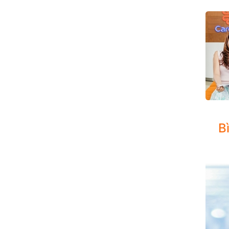
b. Bệ
B
c. Bệ