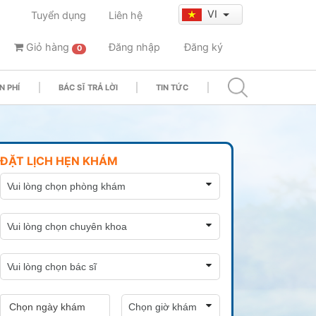
VI
Tuyển dụng
Liên hệ
Giỏ hàng
Đăng nhập
Đăng ký
0
N PHÍ
BÁC SĨ TRẢ LỜI
TIN TỨC
ĐẶT LỊCH HẸN KHÁM