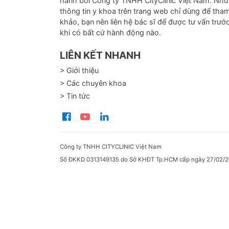
hành bởi Công ty TNHH CityClinic Việt Nam. Nh
thông tin y khoa trên trang web chỉ dùng để tha
khảo, bạn nên liên hệ bác sĩ để được tư vấn trướ
khi có bất cứ hành động nào.
5. Phố
LIÊN KẾT NHANH
Điều t
> Giới thiệu
> Các chuyên khoa
> Tin tức
Công ty TNHH CITYCLINIC Việt Nam
Số ĐKKD 0313149135 do Sở KHĐT Tp.HCM cấp ngày 27/02/2