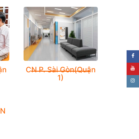
ận
CN P. Sài Gòn(Quận
1)
ỀN
)