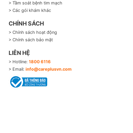
> Tầm soát bệnh tim mạch
> Các gói khám khác
CHÍNH SÁCH
> Chính sách hoạt động
 nguy cơ mắc đái tháo đường và tăng huyết áp
> Chính sách bảo mật
LIÊN HỆ
> Hotline:
1800 6116
> Email:
info@careplusvn.com