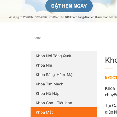
Home
Khoa Nội Tổng Quát
Kh
Khoa Nhi
Khoa Răng-Hàm-Mặt
I/ G
Khoa Tim Mạch
Khoa 
Khoa Hô Hấp
chuyên
Khoa Gan - Tiêu hóa
Tại Ca
Khoa Mắt
giúp k