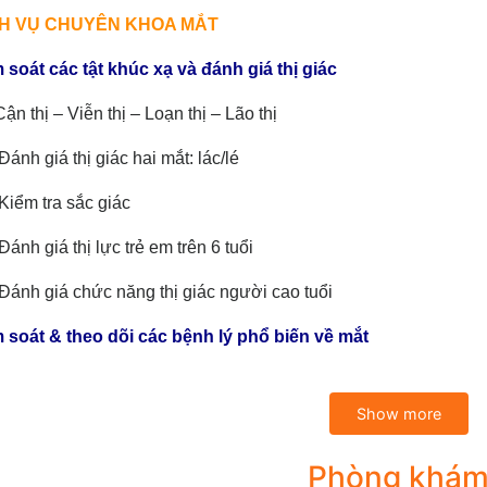
DỊCH VỤ CHUYÊN KHOA MẮT
 soát các tật khúc xạ và đánh giá thị giác
Cận thị – Viễn thị – Loạn thị – Lão thị
Đánh giá thị giác hai mắt: lác/lé
Kiểm tra sắc giác
Đánh giá thị lực trẻ em trên 6 tuổi
Đánh giá chức năng thị giác người cao tuổi
m soát & theo dõi các bệnh lý phổ biến về mắt
nh kết mạc và giác mạc
Show more
Viêm kết mạc: đau mắt đỏ, chảy ghèn – do vi khuẩn, virus hoặc
Phòng khá
Khô mắt