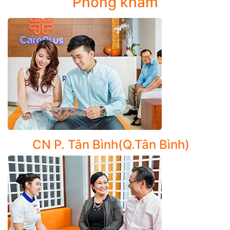
Phòng khám
quản, Ho mãn tính, Xơ nang
Nhiễm trùng đường hô hấp: Viêm hô hấp trên, viêm
phế quản (bao gồm viêm phế quản mãn tính)
Nhiễm asbesto (hay nhiễm amiăng hay nhiễm thạch
miên)
Khám, chẩn đoán chuyên sâu và điều trị các bệnh lý về
phổi như:
CN P. Tân Bình(Q.Tân Bình)
Viêm phổi (bao gồm các loại viêm phổi không do vi
khuẩn và những biến chứng), ápxe phổi, khí thủng
phổi
Bệnh phổi tắc nghẽn mạn tính (COPD)
Chẩn đoán lao phổi, u phổi và các bệnh lý màng
phổi: tràn dịch màng phổi, tràn khí màng phổi, lao