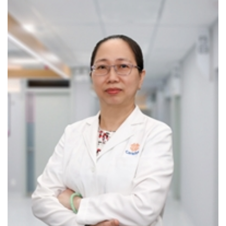
CÁC GÓI TẦM SOÁT SỨC KHỎE HÔ HẤP
Chuyên khoa Hô hấp là một trong những thế mạnh của
CarePlus, bên cạnh khám - điều trị các bệnh hô hấp, khoa
còn triển khai gói khám tầm soát chuyên biệt, giúp phát
hiện sớm và điều trị hiệu quả các bệnh tiến triển âm thầm.
Gói tầm soát Ung thư Phổi:
Phát hiện sớm ung thư phổi
– Giúp tăng cơ hội điều trị hiệu quả ngay từ giai đoạn đầu.
Gói tầm soát & chẩn đoán Hen – COPD:
Giúp phát hiện
và can thiệp sớm – đây là hai bệnh lý hô hấp phổ biến
nhưng có thể kiểm soát tốt nếu được chẩn đoán kịp thời.
Khi nào bạn nên đi khám Hô hấp?
Ho kéo dài, khó thở, thở khò khè, đau tức ngực
Sổ mũi, nghẹt mũi, viêm xoang tái phát
Khàn giọng, nuốt vướng, ho ra máu