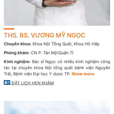
Bệnh hô hấp mạn tính: Hen suyễn, COPD, viêm phế
quản
Hút thuốc lá, làm việc trong môi trường ô nhiễm
Người trên 40 tuổi hoặc có tiền sử bệnh phổi​
HÃY THĂM KHÁM VÀ CHĂM SÓC SỨC KHỎE HỆ HÔ
THS. BS. VƯƠNG MỸ NGỌC
HẤP NGAY HÔM NAY
Chuyên khoa:
Khoa Nội Tổng Quát, Khoa Hô Hấp
Hệ hô hấp khỏe mạnh là chìa khóa để bạn tận hưởng cuộc
Phòng khám:
CN P. Tân Mỹ(Quận 7)
sống trọn vẹn mỗi ngày. Thăm khám định kỳ giúp phát
hiện sớm, điều trị kịp thời và ngăn ngừa những biến
Kinh nghiệm:
Bác sĩ Ngọc có nhiều kinh nghiệm công
chứng nguy hiểm. Chủ động bảo vệ sức khỏe hô hấp ngay
tác tại chuyên khoa Nội tổng quát bệnh viện Nguyễn
hôm nay – vì mỗi hơi thở khỏe là một cuộc sống chất
Trãi, Bệnh viện Đại học Y dược TP.
Show more
lượng hơn!
ĐẶT LỊCH HẸN KHÁM