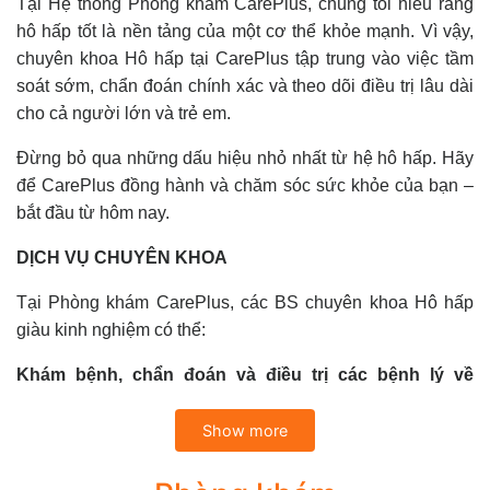
Tại Hệ thống Phòng khám CarePlus, chúng tôi hiểu rằng
hô hấp tốt là nền tảng của một cơ thể khỏe mạnh. Vì vậy,
chuyên khoa Hô hấp tại CarePlus tập trung vào việc tầm
soát sớm, chẩn đoán chính xác và theo dõi điều trị lâu dài
cho cả người lớn và trẻ em.
Đừng bỏ qua những dấu hiệu nhỏ nhất từ hệ hô hấp. Hãy
để CarePlus đồng hành và chăm sóc sức khỏe của bạn –
bắt đầu từ hôm nay.
DỊCH VỤ CHUYÊN KHOA
Tại Phòng khám CarePlus, các BS chuyên khoa Hô hấp
giàu kinh nghiệm có thể:
Khám bệnh, chẩn đoán và điều trị các bệnh lý về
đường hô hấp thường gặp như:
Show more
Bệnh lý rối loạn thông khí: Hen phế quản, Dãn phế