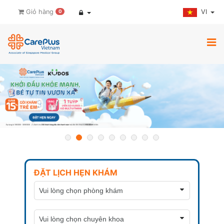
VI
Giỏ hàng
0
ĐẶT LỊCH HẸN KHÁM