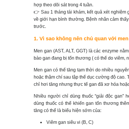
hợp theo dõi sát trong 4 tuần.
👉 Sau 1 tháng tái khám, kết quả xét nghiệm 
về giới hạn bình thường. Bệnh nhân cảm thấy
trước.
1. Vì sao không nên chủ quan với men
Men gan (AST, ALT, GGT) là các enzyme nằm t
bào gan đang bị tổn thương ( có thể do viêm,
Men gan có thể tăng tạm thời do nhiều nguyên
hoặc thậm chí sau tập thể dục cường độ cao.
chỉ hơi tăng nhưng thực tế gan đã xơ hóa hoặc 
Nhiều người chỉ dùng thuốc “giải độc gan” h
dùng thuốc có thể khiến gan tổn thương thê
tăng có thể là biểu hiện sớm của:
Viêm gan siêu vi (B, C)