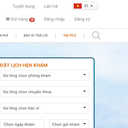
VI
Tuyển dụng
Liên hệ
Giỏ hàng
Đăng nhập
Đăng ký
0
N PHÍ
BÁC SĨ TRẢ LỜI
TIN TỨC
ĐẶT LỊCH HẸN KHÁM