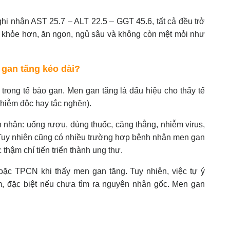
ghi nhận AST 25.7 – ALT 22.5 – GGT 45.6, tất cả đều trở
 khỏe hơn, ăn ngon, ngủ sâu và không còn mệt mỏi như
 gan tăng kéo dài?
rong tế bào gan. Men gan tăng là dấu hiệu cho thấy tế
 nhiễm độc hay tắc nghẽn).
 nhân: uống rượu, dùng thuốc, căng thẳng, nhiễm virus,
 Tuy nhiên cũng có nhiều trường hợp bệnh nhân men gan
thậm chí tiến triển thành ung thư.
oặc TPCN khi thấy men gan tăng. Tuy nhiên, việc tự ý
m, đặc biệt nếu chưa tìm ra nguyên nhân gốc. Men gan