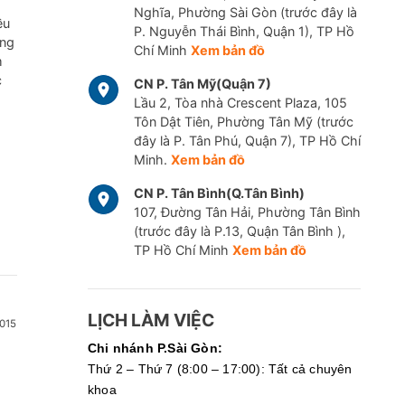
Nghĩa, Phường Sài Gòn (trước đây là
ều
P. Nguyễn Thái Bình, Quận 1), TP Hồ
ững
Chí Minh
Xem bản đồ
m
c
CN P. Tân Mỹ(Quận 7)
Lầu 2, Tòa nhà Crescent Plaza, 105
Tôn Dật Tiên, Phường Tân Mỹ (trước
đây là P. Tân Phú, Quận 7), TP Hồ Chí
Minh.
Xem bản đồ
CN P. Tân Bình(Q.Tân Bình)
107, Đường Tân Hải, Phường Tân Bình
(trước đây là P.13, Quận Tân Bình ),
TP Hồ Chí Minh
Xem bản đồ
LỊCH LÀM VIỆC
015
Chi nhánh P.Sài Gòn:
Thứ 2 – Thứ 7 (8:00 – 17:00): Tất cả chuyên
khoa