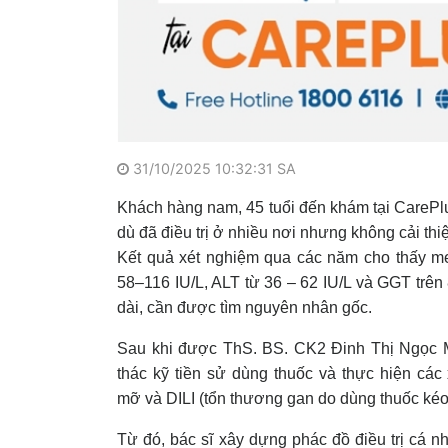
31/10/2025 10:32:31 SA
Khách hàng nam, 45 tuổi đến khám tại CarePlu
dù đã điều trị ở nhiều nơi nhưng không cải thi
Kết quả xét nghiệm qua các năm cho thấy m
58–116 IU/L, ALT từ 36 – 62 IU/L và GGT trên
dài, cần được tìm nguyên nhân gốc.
Sau khi được ThS. BS. CK2 Đinh Thị Ngọc M
thác kỹ tiền sử dùng thuốc và thực hiện cá
mỡ và DILI (tổn thương gan do dùng thuốc kéo 
Từ đó, bác sĩ xây dựng phác đồ điều trị cá n