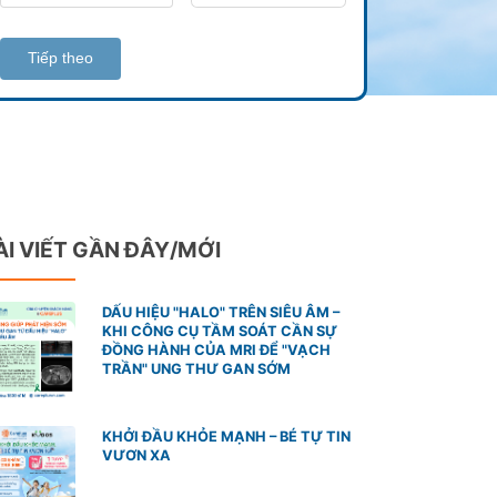
Tiếp theo
ÀI VIẾT GẦN ĐÂY/MỚI
DẤU HIỆU "HALO" TRÊN SIÊU ÂM –
KHI CÔNG CỤ TẦM SOÁT CẦN SỰ
ĐỒNG HÀNH CỦA MRI ĐỂ "VẠCH
TRẦN" UNG THƯ GAN SỚM
KHỞI ĐẦU KHỎE MẠNH – BÉ TỰ TIN
VƯƠN XA