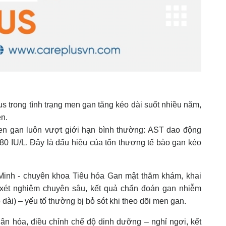
s trong tình trạng men gan tăng kéo dài suốt nhiều năm,
ện.
en gan luôn vượt giới hạn bình thường: AST dao động
 80 IU/L. Đây là dấu hiệu của tổn thương tế bào gan kéo
inh - chuyên khoa Tiêu hóa Gan mật thăm khám, khai
c xét nghiệm chuyên sâu, kết quả chẩn đoán gan nhiễm
dài) – yếu tố thường bị bỏ sót khi theo dõi men gan.
hân hóa, điều chỉnh chế độ dinh dưỡng – nghỉ ngơi, kết