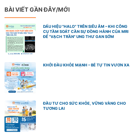
BÀI VIẾT GẦN ĐÂY/MỚI
DẤU HIỆU "HALO" TRÊN SIÊU ÂM – KHI CÔNG
CỤ TẦM SOÁT CẦN SỰ ĐỒNG HÀNH CỦA MRI
ĐỂ "VẠCH TRẦN" UNG THƯ GAN SỚM
KHỞI ĐẦU KHỎE MẠNH – BÉ TỰ TIN VƯƠN XA
ĐẦU TƯ CHO SỨC KHỎE, VỮNG VÀNG CHO
TƯƠNG LAI