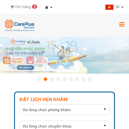
VI
Giỏ hàng
0
ĐẶT LỊCH HẸN KHÁM