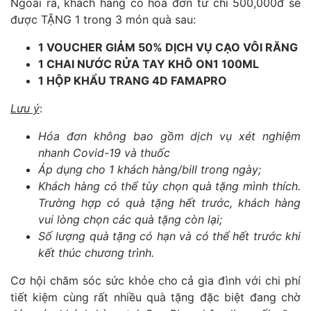
Ngoài ra, khách hàng có hóa đơn từ chỉ 500,000đ sẽ
được TẶNG 1 trong 3 món quà sau:
1 VOUCHER GIẢM 50% DỊCH VỤ CẠO VÔI RĂNG
1 CHAI NƯỚC RỬA TAY KHÔ ON1 100ML
1 HỘP KHẨU TRANG 4D FAMAPRO
Lưu ý
:
Hóa đơn không bao gồm dịch vụ xét nghiệm
nhanh Covid-19 và thuốc
Áp dụng cho 1 khách hàng/bill trong ngày;
Khách hàng có thể tùy chọn quà tặng mình thích.
Trường hợp có quà tặng hết trước, khách hàng
vui lòng chọn các quà tặng còn lại;
Số lượng quà tặng có hạn và có thể hết trước khi
kết thúc chương trình.
Cơ hội chăm sóc sức khỏe cho cả gia đình với chi phí
tiết kiệm cùng rất nhiều quà tặng đặc biệt đang chờ