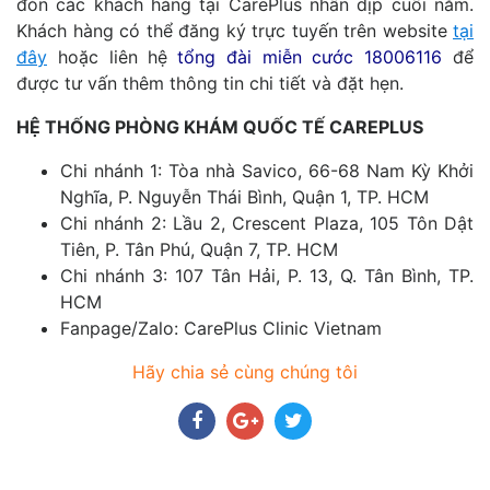
đón các khách hàng tại CarePlus nhân dịp cuối năm.
Khách hàng có thể đăng ký trực tuyến trên website
tại
đây
hoặc liên hệ
tổng đài miễn cước 18006116
để
được tư vấn thêm thông tin chi tiết và đặt hẹn.
HỆ THỐNG PHÒNG KHÁM QUỐC TẾ CAREPLUS
Chi nhánh 1: Tòa nhà Savico, 66-68 Nam Kỳ Khởi
Nghĩa, P. Nguyễn Thái Bình, Quận 1, TP. HCM
Chi nhánh 2: Lầu 2, Crescent Plaza, 105 Tôn Dật
Tiên, P. Tân Phú, Quận 7, TP. HCM
Chi nhánh 3: 107 Tân Hải, P. 13, Q. Tân Bình, TP.
HCM
Fanpage/Zalo: CarePlus Clinic Vietnam
Hãy chia sẻ cùng chúng tôi