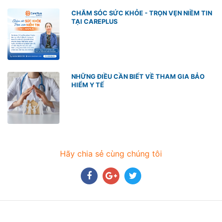
CHĂM SÓC SỨC KHỎE - TRỌN VẸN NIỀM TIN
TẠI CAREPLUS
NHỮNG ĐIỀU CẦN BIẾT VỀ THAM GIA BẢO
HIỂM Y TẾ
Hãy chia sẻ cùng chúng tôi