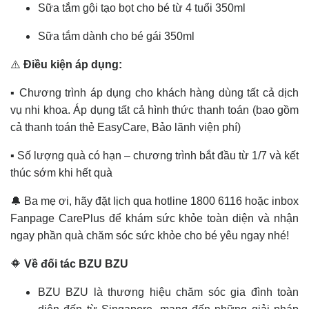
Sữa tắm gội tạo bọt cho bé từ 4 tuổi 350ml
Sữa tắm dành cho bé gái 350ml
⚠️
Điều kiện áp dụng:
▪️ Chương trình áp dụng cho khách hàng dùng tất cả dịch
vụ nhi khoa. Áp dụng tất cả hình thức thanh toán (bao gồm
cả thanh toán thẻ EasyCare, Bảo lãnh viện phí)
▪️ Số lượng quà có hạn – chương trình bắt đầu từ 1/7 và kết
thúc sớm khi hết quà
🔔 Ba mẹ ơi, hãy đặt lịch qua hotline 1800 6116 hoặc inbox
Fanpage CarePlus để khám sức khỏe toàn diện và nhận
ngay phần quà chăm sóc sức khỏe cho bé yêu ngay nhé!
🔶
Về đối tác BZU BZU
BZU BZU là thương hiệu chăm sóc gia đình toàn