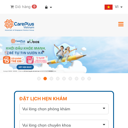
VI
Giỏ hàng
0
ĐẶT LỊCH HẸN KHÁM