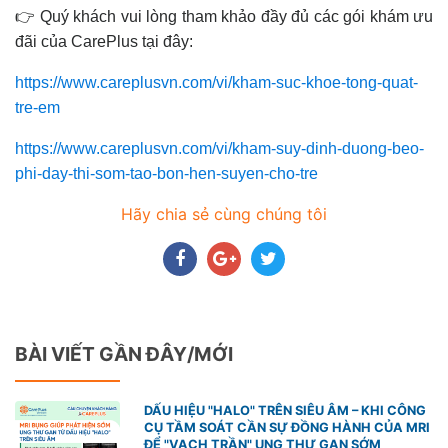
👉 Quý khách vui lòng tham khảo đầy đủ các gói khám ưu
đãi của CarePlus tại đây:
https://www.careplusvn.com/vi/kham-suc-khoe-tong-quat-
tre-em
https://www.careplusvn.com/vi/kham-suy-dinh-duong-beo-
phi-day-thi-som-tao-bon-hen-suyen-cho-tre
Hãy chia sẻ cùng chúng tôi
BÀI VIẾT GẦN ĐÂY/MỚI
DẤU HIỆU "HALO" TRÊN SIÊU ÂM – KHI CÔNG
CỤ TẦM SOÁT CẦN SỰ ĐỒNG HÀNH CỦA MRI
ĐỂ "VẠCH TRẦN" UNG THƯ GAN SỚM