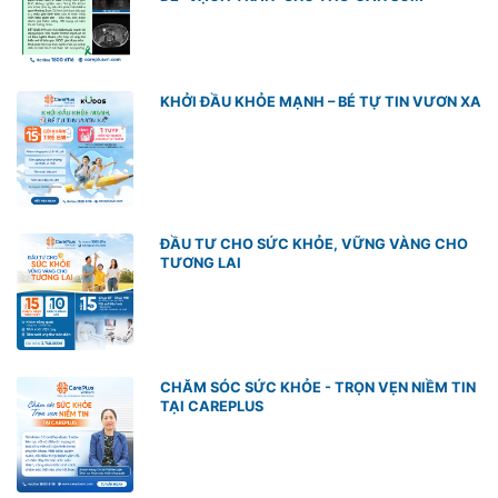
KHỞI ĐẦU KHỎE MẠNH – BÉ TỰ TIN VƯƠN XA
ĐẦU TƯ CHO SỨC KHỎE, VỮNG VÀNG CHO
TƯƠNG LAI
CHĂM SÓC SỨC KHỎE - TRỌN VẸN NIỀM TIN
TẠI CAREPLUS