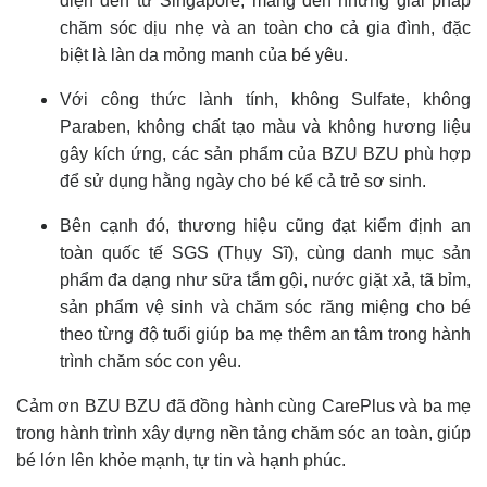
diện đến từ Singapore, mang đến những giải pháp
chăm sóc dịu nhẹ và an toàn cho cả gia đình, đặc
biệt là làn da mỏng manh của bé yêu.
Với công thức lành tính, không Sulfate, không
Paraben, không chất tạo màu và không hương liệu
gây kích ứng, các sản phẩm của BZU BZU phù hợp
để sử dụng hằng ngày cho bé kể cả trẻ sơ sinh.
Bên cạnh đó, thương hiệu cũng đạt kiểm định an
toàn quốc tế SGS (Thụy Sĩ), cùng danh mục sản
phẩm đa dạng như sữa tắm gội, nước giặt xả, tã bỉm,
sản phẩm vệ sinh và chăm sóc răng miệng cho bé
theo từng độ tuổi giúp ba mẹ thêm an tâm trong hành
trình chăm sóc con yêu.
Cảm ơn BZU BZU đã đồng hành cùng CarePlus và ba mẹ
trong hành trình xây dựng nền tảng chăm sóc an toàn, giúp
bé lớn lên khỏe mạnh, tự tin và hạnh phúc.