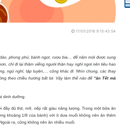
17/01/2018 9:15:43 SA
i dào, phong phú; bánh ngọt, rượu bia… để năm mới được sung
ơn, chỉ đi lại thăm viếng người thân hay nghỉ ngơi nên tiêu hao
ng, ngủ nghỉ, tập luyện,… cũng khác đi. Nhìn chung, các thay
ng theo chiều hướng bất lợi. Vậy làm thế nào để
“ăn Tết mà
át dinh dưỡng:
i đầy đủ thịt, mỡ, nếp rất giàu năng lượng. Trong một bữa ăn
ơng khoảng 1/8 của bánh) với ít dưa muối không nên ăn thêm
Ngoài ra, cũng không nên ăn nhiều muối.