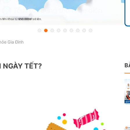
ỏe Gia Đình
N NGÀY TẾT?
B