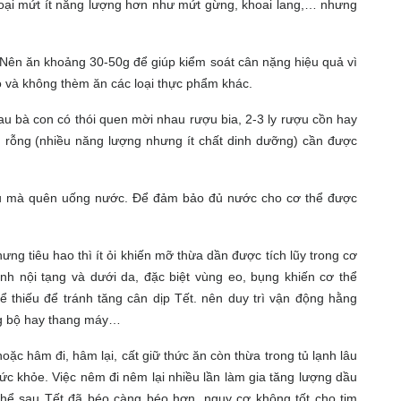
loại mứt ít năng lượng hơn như mứt gừng, khoai lang,… nhưng
 Nên ăn khoảng 30-50g để giúp kiểm soát cân nặng hiệu quả vì
o và không thèm ăn các loại thực phẩm khác.
u bà con có thói quen mời nhau rượu bia, 2-3 ly rượu cồn hay
 rỗng (nhiều năng lượng nhưng ít chất dinh dưỡng) cần được
iều mà quên uống nước. Để đảm bảo đủ nước cho cơ thể được
g tiêu hao thì ít ỏi khiến mỡ thừa dần được tích lũy trong cơ
nh nội tạng và dưới da, đặc biệt vùng eo, bụng khiến cơ thể
hể thiếu để tránh tăng cân dịp Tết. nên duy trì vận động hằng
hang bộ hay thang máy…
oặc hâm đi, hâm lại, cất giữ thức ăn còn thừa trong tủ lạnh lâu
sức khỏe. Việc nêm đi nêm lại nhiều lần làm gia tăng lượng dầu
hể sau Tết đã béo càng béo hơn, nguy cơ không tốt cho tim