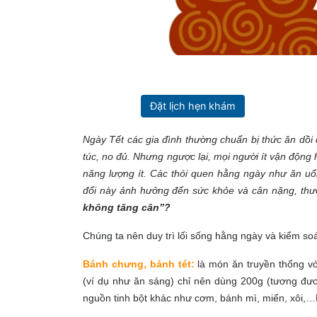
Đặt lịch hẹn khám
Ngày Tết các gia đình thường chuẩn bị thức ăn dồ
túc, no đủ. Nhưng ngược lại, mọi người ít vận động h
năng lượng ít. Các thói quen hằng ngày như ăn uố
đổi này ảnh hưởng đến sức khỏe và cân nặng, thườ
không tăng cân”?
Chúng ta nên duy trì lối sống hằng ngày và kiểm so
Bánh chưng, bánh tét:
là món ăn truyền thống vớ
(ví dụ như ăn sáng) chỉ nên dùng 200g (tương đư
nguồn tinh bột khác như cơm, bánh mì, miến, xôi,…