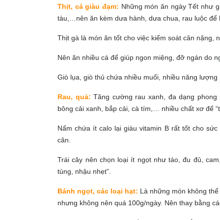
Thịt, cá giàu đạm:
Những món ăn ngày Tết như gi
tàu,…nên ăn kèm dưa hành, dưa chua, rau luộc để 
Thịt gà là món ăn tốt cho việc kiểm soát cân nặng,
Nên ăn nhiều cá để giúp ngon miệng, đỡ ngán do 
Giò lụa, giò thủ chứa nhiều muối, nhiều năng lượng
Rau, quả:
Tăng cường rau xanh, đa dạng phong p
bông cải xanh, bắp cải, cà tím,… nhiều chất xơ để “
Nấm chứa ít calo lại giàu vitamin B rất tốt cho s
cân.
Trái cây nên chọn loại ít ngọt như táo, đu đủ, ca
tùng, nhậu nhẹt”.
Bánh ngọt, các loại hạt:
Là những món không thể t
nhưng không nên quá 100g/ngày. Nên thay bằng các l