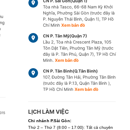
CN P. Sài Gòn(Quận 1)
Tòa nhà Tasco, 66-68 Nam Kỳ Khởi
Nghĩa, Phường Sài Gòn (trước đây là
ều
P. Nguyễn Thái Bình, Quận 1), TP Hồ
ững
Chí Minh
Xem bản đồ
m
c
CN P. Tân Mỹ(Quận 7)
Lầu 2, Tòa nhà Crescent Plaza, 105
Tôn Dật Tiên, Phường Tân Mỹ (trước
đây là P. Tân Phú, Quận 7), TP Hồ Chí
Minh.
Xem bản đồ
CN P. Tân Bình(Q.Tân Bình)
107, Đường Tân Hải, Phường Tân Bình
(trước đây là P.13, Quận Tân Bình ),
TP Hồ Chí Minh
Xem bản đồ
LỊCH LÀM VIỆC
015
Chi nhánh P.Sài Gòn:
Thứ 2 – Thứ 7 (8:00 – 17:00): Tất cả chuyên