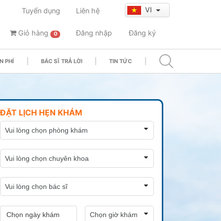
VI
Tuyển dụng
Liên hệ
Giỏ hàng
Đăng nhập
Đăng ký
0
N PHÍ
BÁC SĨ TRẢ LỜI
TIN TỨC
ĐẶT LỊCH HẸN KHÁM