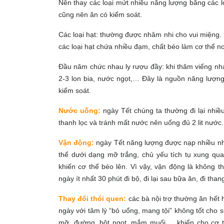
Nên thay các loại mứt nhiều năng lượng bằng các 
cũng nên ăn có kiểm soát.
Các loại hạt: thường được nhâm nhi cho vui miệng.
các loại hạt chứa nhiều đạm, chất béo làm cơ thể n
Đầu năm chức nhau ly rượu đầy: khi thăm viếng nha
2-3 lon bia, nước ngọt,… Đây là nguồn năng lượng
kiểm soát.
Nước uống:
ngày Tết chúng ta thường đi lại nh
thanh lọc và tránh mất nước nên uống đủ 2 lit nước.
Vận động:
ngày Tết năng lượng được nạp nhiều nhưn
thể dưới dạng mỡ trắng, chủ yếu tích tụ xung qua
khiến cơ thể béo lên. Vì vậy, vận động là không t
ngày ít nhất 30 phút đi bộ, đi lại sau bữa ăn, đi t
Thay đổi thói quen:
các bà nội trợ thường ăn hết h
ngày với tâm lý “bỏ uổng, mang tội” không tốt cho 
mỡ, đường, bột ngọt, mắm muối,… khiển cho cơ t