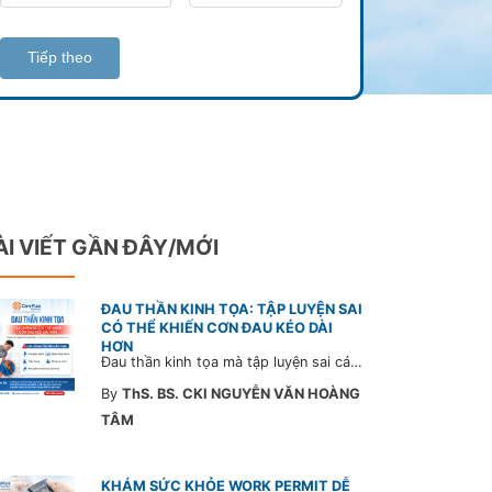
Tiếp theo
ÀI VIẾT GẦN ĐÂY/MỚI
ĐAU THẦN KINH TỌA: TẬP LUYỆN SAI
CÓ THỂ KHIẾN CƠN ĐAU KÉO DÀI
HƠN
Đau thần kinh tọa mà tập luyện sai cách có thể khiến cơn đau trở nặng và kéo dài thời gian hồi phục. Tham khảo chia sẻ của Bác sĩ CarePlus để nắm các động tác cần tránh và có góc nhìn đúng về phương pháp điều trị phù hợp trong bài viết sau.
By
ThS. BS. CKI NGUYỄN VĂN HOÀNG
TÂM
KHÁM SỨC KHỎE WORK PERMIT DỄ