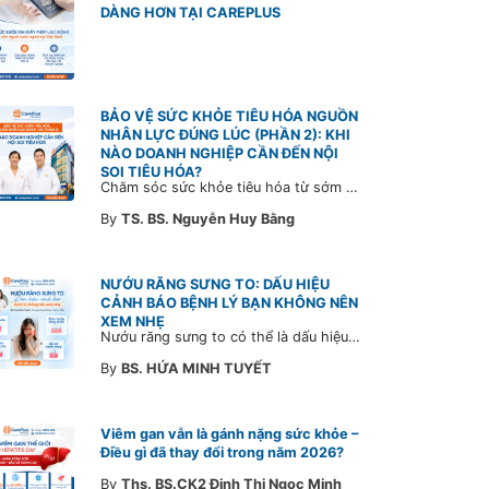
DÀNG HƠN TẠI CAREPLUS
BẢO VỆ SỨC KHỎE TIÊU HÓA NGUỒN
NHÂN LỰC ĐÚNG LÚC (PHẦN 2): KHI
NÀO DOANH NGHIỆP CẦN ĐẾN NỘI
SOI TIÊU HÓA?
Chăm sóc sức khỏe tiêu hóa từ sớm không chỉ giúp phát hiện bệnh kịp thời mà còn góp phần xây dựng đội ngũ khỏe mạnh, ổn định và gắn bó lâu dài. CarePlus sẵn sàng đồng hành cùng doanh nghiệp trong việc thiết kế chương trình chăm sóc sức khỏe phù hợp theo từng nhân sự, nhằm tối ưu hiệu quả đầu tư phúc lợi và phát triển nguồn nhân lực bền vững.
By
TS. BS. Nguyễn Huy Bằng
NƯỚU RĂNG SƯNG TO: DẤU HIỆU
CẢNH BÁO BỆNH LÝ BẠN KHÔNG NÊN
XEM NHẸ
Nướu răng sưng to có thể là dấu hiệu cảnh báo bệnh lý răng miệng. Cùng Bác sĩ CarePlus tìm hiểu nguyên nhân, triệu chứng và thời điểm cần đi khám bác sĩ trong bài viết dưới đây.
By
BS. HỨA MINH TUYẾT
Viêm gan vẫn là gánh nặng sức khỏe –
Điều gì đã thay đổi trong năm 2026?
By
Ths. BS.CK2 Đinh Thị Ngọc Minh