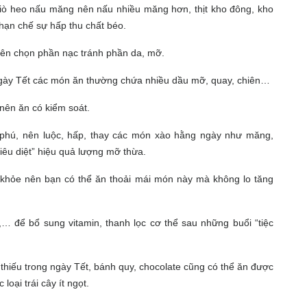
ò heo nấu măng nên nấu nhiều măng hơn, thịt kho đông, kho
hạn chế sự hấp thu chất béo.
 nên chọn phần nạc tránh phần da, mỡ.
ngày Tết các món ăn thường chứa nhiều dầu mỡ, quay, chiên…
 nên ăn có kiểm soát.
hú, nên luộc, hấp, thay các món xào hằng ngày như măng,
tiêu diệt” hiệu quả lượng mỡ thừa.
ức khỏe nên bạn có thể ăn thoải mái món này mà không lo tăng
m,… để bổ sung vitamin, thanh lọc cơ thể sau những buổi “tiệc
hiếu trong ngày Tết, bánh quy, chocolate cũng có thể ăn được
oại trái cây ít ngọt.