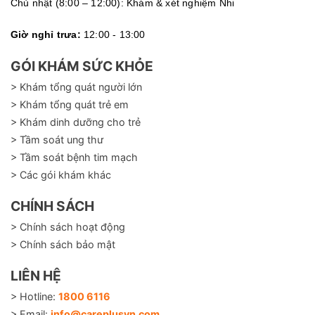
Chủ nhật (8:00 – 12:00): Khám & xét nghiệm Nhi
Giờ nghỉ trưa:
12:00 - 13:00
GÓI KHÁM SỨC KHỎE
> Khám tổng quát người lớn
> Khám tổng quát trẻ em
> Khám dinh dưỡng cho trẻ
> Tầm soát ung thư
> Tầm soát bệnh tim mạch
> Các gói khám khác
CHÍNH SÁCH
> Chính sách hoạt động
> Chính sách bảo mật
LIÊN HỆ
> Hotline:
1800 6116
> Email:
info@careplusvn.com