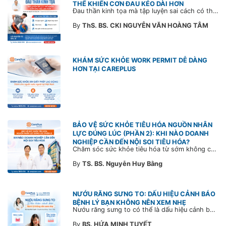
THỂ KHIẾN CƠN ĐAU KÉO DÀI HƠN
Đau thần kinh tọa mà tập luyện sai cách có thể khiến cơn đau trở nặng và kéo dài thời gian hồi phục. Tham khảo chia sẻ của Bác sĩ CarePlus để nắm các động tác cần tránh và có góc nhìn đúng về phương pháp điều trị phù hợp trong bài viết sau.
By
ThS. BS. CKI NGUYỄN VĂN HOÀNG TÂM
KHÁM SỨC KHỎE WORK PERMIT DỄ DÀNG
HƠN TẠI CAREPLUS
BẢO VỆ SỨC KHỎE TIÊU HÓA NGUỒN NHÂN
LỰC ĐÚNG LÚC (PHẦN 2): KHI NÀO DOANH
NGHIỆP CẦN ĐẾN NỘI SOI TIÊU HÓA?
Chăm sóc sức khỏe tiêu hóa từ sớm không chỉ giúp phát hiện bệnh kịp thời mà còn góp phần xây dựng đội ngũ khỏe mạnh, ổn định và gắn bó lâu dài. CarePlus sẵn sàng đồng hành cùng doanh nghiệp trong việc thiết kế chương trình chăm sóc sức khỏe phù hợp theo từng nhân sự, nhằm tối ưu hiệu quả đầu tư phúc lợi và phát triển nguồn nhân lực bền vững.
By
TS. BS. Nguyễn Huy Bằng
NƯỚU RĂNG SƯNG TO: DẤU HIỆU CẢNH BÁO
BỆNH LÝ BẠN KHÔNG NÊN XEM NHẸ
Nướu răng sưng to có thể là dấu hiệu cảnh báo bệnh lý răng miệng. Cùng Bác sĩ CarePlus tìm hiểu nguyên nhân, triệu chứng và thời điểm cần đi khám bác sĩ trong bài viết dưới đây.
By
BS. HỨA MINH TUYẾT