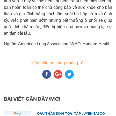
trọn vẹn. Thay vì chờ đến khi bệnh xuất hiện mới điều trị,
bạn hoàn toàn có thể chủ động bảo vệ sức khỏe cho bản
thân và gia đình bằng cách tầm soát hô hấp sớm và định
kỳ. Việc phát hiện sớm những bất thường ở phổi sẽ giúp
quá trình chăm sóc, điều trị hiệu quả hơn và mang lại sự
an tâm dài lâu.
Nguồn: American Lung Association, WHO, Harvard Health
Hãy chia sẻ cùng chúng tôi
BÀI VIẾT GẦN ĐÂY/MỚI
ĐAU THẦN KINH TỌA: TẬP LUYỆN SAI CÓ