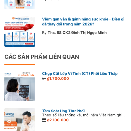
Viêm gan vẫn là gánh nặng sức khỏe – Điều gì
đã thay đổi trong năm 2026?
By
Ths. BS.CK2 Đinh Thị Ngọc Minh
CÁC SẢN PHẨM LIÊN QUAN
Chụp Cắt Lớp Vi Tính (CT) Phổi Liều Thấp
₫1.700.000
Tầm Soát Ung Thư Phổi
Theo số liệu thống kê, mỗi năm Việt Nam ghi nhận khoảng 26.262 ca mắc mới ung thư phổi, với số ca tử vong lên đến 23.797 trường hợp. Tại Việt Nam ung thư phổi là một trong những bệnh lý ác tính có số lượng người mắc và tỷ lệ tử vong hàng đầu trong các bệnh ung thư thường gặp ở cả hai giới, chỉ sau ung thư gan. Đáng chú ý, theo thống kê ung thư toàn cầu GLOBOCAN, năm 2020 ở nước ta hơn 90% các trường hợp mắc ung thư phổi có liên quan đến việc hút thuốc lá.
₫2.100.000