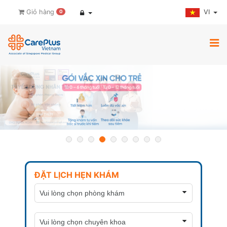
VI
Giỏ hàng
0
ĐẶT LỊCH HẸN KHÁM